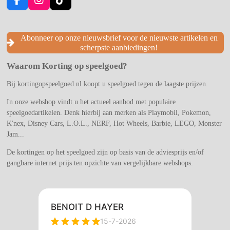
F
I
T
a
n
i
c
s
k
e
t
T
Abonneer op onze nieuwsbrief voor de nieuwste artikelen en
b
a
o
scherpste aanbiedingen!
o
g
k
o
r
Waarom Korting op speelgoed?
k
a
m
Bij kortingopspeelgoed.nl koopt u speelgoed tegen de laagste prijzen.
In onze webshop vindt u het actueel aanbod met populaire
speelgoedartikelen. Denk hierbij aan merken als Playmobil, Pokemon,
K'nex, Disney Cars, L.O.L., NERF, Hot Wheels, Barbie, LEGO, Monster
Jam...
De kortingen op het speelgoed zijn op basis van de adviesprijs en/of
gangbare internet prijs ten opzichte van vergelijkbare webshops.