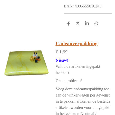
EAN: 4005555016243
D
D
S
D
e
e
h
e
l
e
a
l
e
l
r
e
n
e
n
Cadeauverpakking
€ 1,99
Nieuw!
Wilt u de artikelen ingepakt
hebben?
Geen probleem!
Voeg deze cadeauverpakking toe
aan de winkelwagen per gewenst
in te pakken artikel en de bestelde
artikelen worden voor u ingepakt
in het gekozen Neutraal /