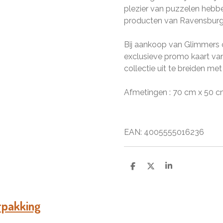
plezier van puzzelen heb
producten van Ravensburg
Bij aankoop van Glimmers o
exclusieve promo kaart va
collectie uit te breiden met
Afmetingen : 70 cm x 50 
EAN:
4005555016236
D
D
S
e
e
h
l
e
a
e
l
r
n
e
rpakking