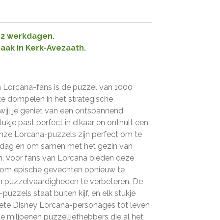
1-2 werkdagen.
raak in Kerk-Avezaath.
n Lorcana-fans is de puzzel van 1000
 te dompelen in het strategische
rwijl je geniet van een ontspannend
kje past perfect in elkaar en onthult een
nze Lorcana-puzzels zijn perfect om te
 dag en om samen met het gezin van
en. Voor fans van Lorcana bieden deze
 om epische gevechten opnieuw te
hun puzzelvaardigheden te verbeteren. De
uzzels staat buiten kijf, en elk stukje
iete Disney Lorcana-personages tot leven
 de miljoenen puzzelliefhebbers die al het