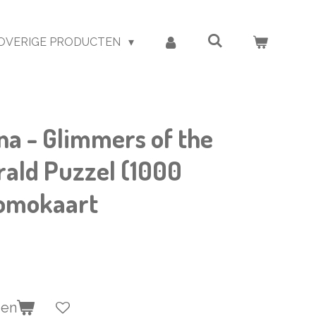
OVERIGE PRODUCTEN
na - Glimmers of the
ald Puzzel (1000
romokaart
gen