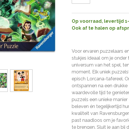
Op voorraad, levertijd 
Ook af te halen op afsp
Voor ervaren puzzelaars e
stukjes ideaal om je onder
universum van het spel, te
moment. Elk uniek puzzelstu
episch Lorcana-tafereel. O
ontspannen na een drukke
waardevolle tijd te geniet
puzzels een unieke manier
beleven én tegelijkertijd 
kwaliteit van Ravensburger-p
past naadloos om je favor
te brengen. Sluit je aan bij