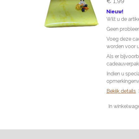
€ 1,99
Nieuw!
Wilt u de arti
Geen problee
Voeg deze cad
worden voor u 
Als er bijvoor
cadeauverpakk
Indien u speci
opmerkingenve
Bekijk details
In winkelwag