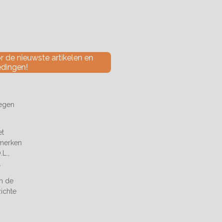
 de nieuwste artikelen en
edingen!
tegen
et
 merken
L.,
.
an de
zichte