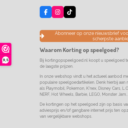
F
I
T
a
n
i
c
s
k
e
t
T
Abonneer op onze nieuwsbrief voor
b
a
o
scherpste aanbi
o
g
k
o
r
Waarom Korting op speelgoed?
k
a
m
9,5
Bij kortingopspeelgoed.nl koopt u speelgoed 
de laagste prijzen.
In onze webshop vindt u het actueel aanbod m
populaire speelgoedartikelen. Denk hierbij aan
als Playmobil, Pokemon, K'nex, Disney Cars, L.O.
NERF, Hot Wheels, Barbie, LEGO, Monster Jam..
De kortingen op het speelgoed zijn op basis v
adviesprijs en/of gangbare internet prijs ten op
van vergelijkbare webshops.