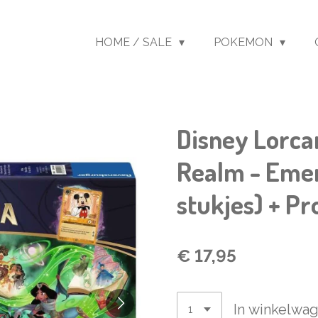
HOME / SALE
POKEMON
Disney Lorca
Realm - Emer
stukjes) + P
€ 17,95
In winkelwa