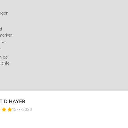
tegen
et
 merken
L.,
.
an de
zichte