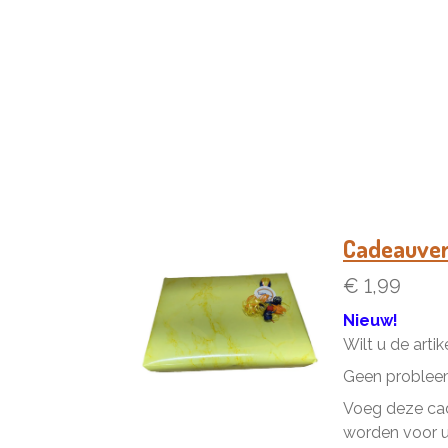
Cadeauve
€ 1,99
Nieuw!
Wilt u de arti
Geen problee
Voeg deze cad
worden voor u 