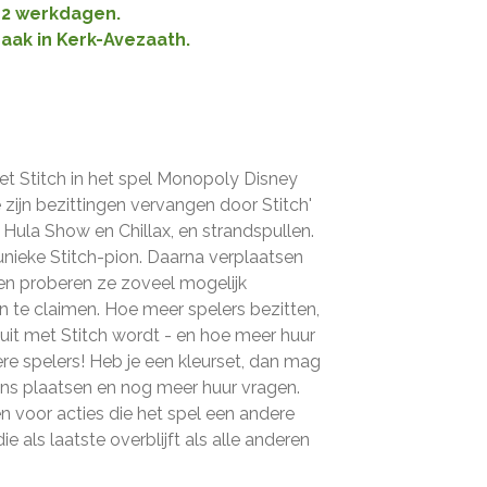
1-2 werkdagen.
raak in Kerk-Avezaath.
t Stitch in het spel Monopoly Disney
ie zijn bezittingen vervangen door Stitch'
s Hula Show en Chillax, en strandspullen.
 unieke Stitch-pion. Daarna verplaatsen
 en proberen ze zoveel mogelijk
en te claimen. Hoe meer spelers bezitten,
it met Stitch wordt - en hoe meer huur
e spelers! Heb je een kleurset, dan mag
ens plaatsen en nog meer huur vragen.
 voor acties die het spel een andere
e als laatste overblijft als alle anderen