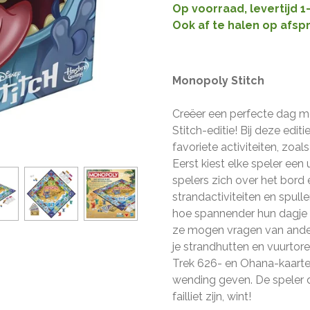
Op voorraad, levertijd 
Ook af te halen op afsp
Monopoly Stitch
Creëer een perfecte dag me
Stitch-editie! Bij deze edit
favoriete activiteiten, zoal
Eerst kiest elke speler een
spelers zich over het bord
strandactiviteiten en spull
hoe spannender hun dagje u
ze mogen vragen van ander
je strandhutten en vuurtor
Trek 626- en Ohana-kaarten
wending geven. De speler di
failliet zijn, wint!