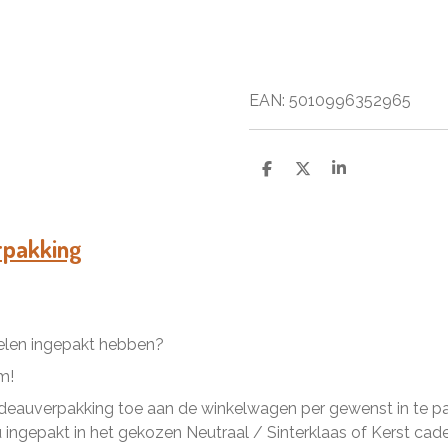
EAN:
5010996352965
D
D
S
e
e
h
l
e
a
e
l
r
n
e
rpakking
kelen ingepakt hebben?
m!
eauverpakking toe aan de winkelwagen per gewenst in te pakk
ingepakt in het gekozen Neutraal / Sinterklaas of Kerst cad