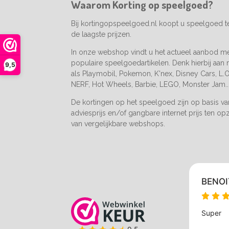
Waarom Korting op speelgoed?
k
a
m
Bij kortingopspeelgoed.nl koopt u speelgoed 
de laagste prijzen.
In onze webshop vindt u het actueel aanbod m
populaire speelgoedartikelen. Denk hierbij aan
9,5
als Playmobil, Pokemon, K'nex, Disney Cars, L.O.
NERF, Hot Wheels, Barbie, LEGO, Monster Jam..
De kortingen op het speelgoed zijn op basis v
adviesprijs en/of gangbare internet prijs ten op
van vergelijkbare webshops.