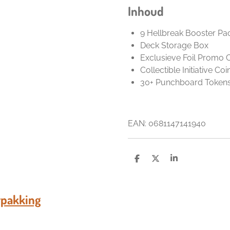
Inhoud
9 Hellbreak Booster Pa
Deck Storage Box
Exclusieve Foil Promo 
Collectible Initiative Coi
30+ Punchboard Token
EAN:
0681147141940
D
D
S
e
e
h
l
e
a
e
l
r
n
e
pakking