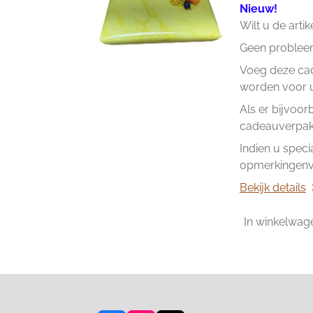
Nieuw!
Wilt u de arti
Geen problee
Voeg deze cad
worden voor u 
Als er bijvoor
cadeauverpakk
Indien u speci
opmerkingenve
Bekijk details
In winkelwag