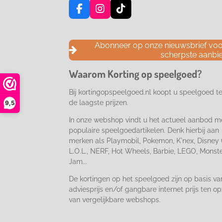
F
I
T
a
n
i
c
s
k
e
t
T
Abonneer op onze nieuwsbrief voor
b
a
o
scherpste aanbi
o
g
k
o
r
Waarom Korting op speelgoed?
k
a
m
Bij kortingopspeelgoed.nl koopt u speelgoed t
de laagste prijzen.
9,5
In onze webshop vindt u het actueel aanbod m
populaire speelgoedartikelen. Denk hierbij aan
merken als Playmobil, Pokemon, K'nex, Disney 
L.O.L., NERF, Hot Wheels, Barbie, LEGO, Monst
Jam...
De kortingen op het speelgoed zijn op basis va
adviesprijs en/of gangbare internet prijs ten op
van vergelijkbare webshops.