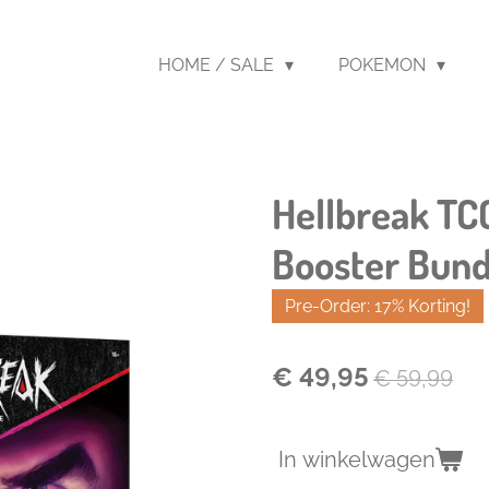
HOME / SALE
POKEMON
Hellbreak TCG
Booster Bund
Pre-Order: 17% Korting!
€ 49,95
€ 59,99
In winkelwagen