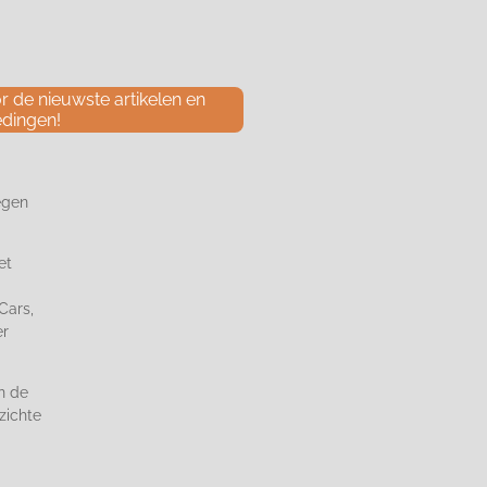
 de nieuwste artikelen en
edingen!
egen
et
Cars,
er
n de
zichte