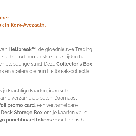
ober.
ak in Kerk-Avezaath.
 van
Hellbreak™
, de gloednieuwe Trading
te horrorfilmmonsters aller tijden het
n bloederige strijd. Deze
Collector's Box
s én spelers die hun Hellbreak-collectie
 je krachtige kaarten, iconische
zame verzamelobjecten. Daarnaast
foil promo card
, een verzamelbare
e
Deck Storage Box
om je kaarten veilig
30 punchboard tokens
voor tijdens het