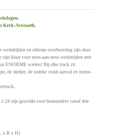
erkdagen.
in Kerk-Avezaath.
r wedstrijden en ultieme overheersing zijn deze
zijn klaar voor neus-aan-neus wedstrijden met
 hun ENORME wielen! Bij elke truck zit
ype, de sterkte, de unieke crash aanval en motor-
ertruck.
 1:24
zijn geschikt voor bestuurders vanaf drie
L x B x H)