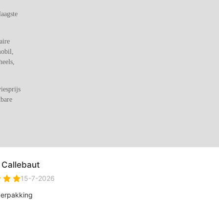
laagste
aire
obil,
eels,
iesprijs
kbare