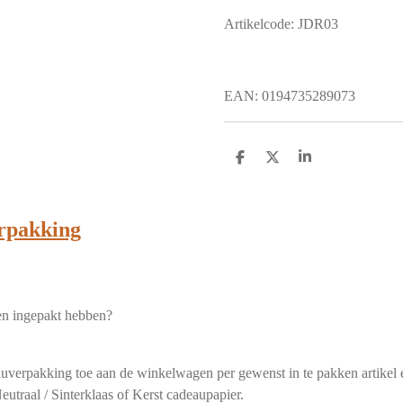
Artikelcode: JDR03
EAN: 0194735289073
D
D
S
e
e
h
l
e
a
e
l
r
n
e
rpakking
len ingepakt hebben?
verpakking toe aan de winkelwagen per gewenst in te pakken artikel e
eutraal / Sinterklaas of Kerst cadeaupapier.