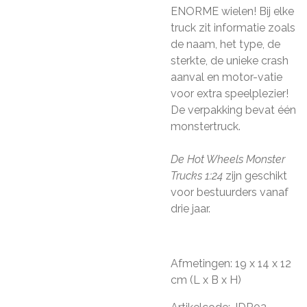
ENORME wielen! Bij elke
truck zit informatie zoals
de naam, het type, de
sterkte, de unieke crash
aanval en motor-vatie
voor extra speelplezier!
De verpakking bevat één
monstertruck.
De Hot Wheels Monster
Trucks 1:24
zijn geschikt
voor bestuurders vanaf
drie jaar.
Afmetingen: 19 x 14 x 12
cm (L x B x H)