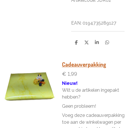
Artikelcode: JDR02
EAN: 0194735289127
D
D
S
D
e
e
h
e
l
e
a
l
e
l
r
e
n
e
n
Cadeauverpakking
€ 1,99
Nieuw!
Wilt u de artikelen ingepakt
hebben?
Geen probleem!
Voeg deze cadeauverpakking
toe aan de winkelwagen per