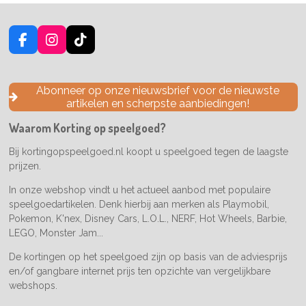
F
I
T
a
n
i
c
s
k
e
t
T
Abonneer op onze nieuwsbrief voor de nieuwste
b
a
o
artikelen en scherpste aanbiedingen!
o
g
k
o
r
Waarom Korting op speelgoed?
k
a
m
Bij kortingopspeelgoed.nl koopt u speelgoed tegen de laagste
prijzen.
In onze webshop vindt u het actueel aanbod met populaire
speelgoedartikelen. Denk hierbij aan merken als Playmobil,
Pokemon, K'nex, Disney Cars, L.O.L., NERF, Hot Wheels, Barbie,
LEGO, Monster Jam...
De kortingen op het speelgoed zijn op basis van de adviesprijs
en/of gangbare internet prijs ten opzichte van vergelijkbare
webshops.