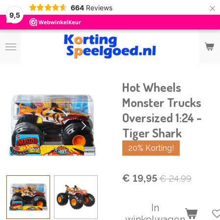
×
664
Reviews
9,5
Hot Wheels
Monster Trucks
Oversized 1:24 -
Tiger Shark
20% Korting!
€ 19,95
€ 24,99
In
winkelwagen