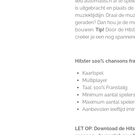
lied automatisch af te sp
is uitgebracht en plaats de 
muziektijdlijn. Draai de mu
geraden? Dan hou je de muzi
bouwen.
Tip!
Door de Hitst
creëer je een nog spannend
Hitster 100% chansons fr
Kaartspel
Multiplayer
Taal: 100% Franstalig
Minimum aantal spelers
Maximum aantal spelers
Aanbevolen leeftijd (min)
LET OP: Download de Hit