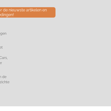
 de nieuwste artikelen en
edingen!
egen
et
Cars,
er
n de
zichte