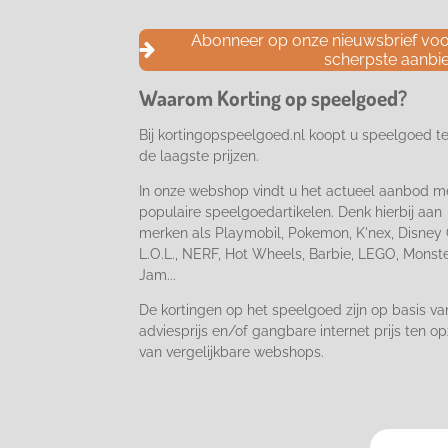
c
s
k
e
t
T
Abonneer op onze nieuwsbrief voor
b
a
o
scherpste aanbi
o
g
k
o
r
Waarom Korting op speelgoed?
k
a
m
Bij kortingopspeelgoed.nl koopt u speelgoed t
de laagste prijzen.
In onze webshop vindt u het actueel aanbod m
populaire speelgoedartikelen. Denk hierbij aan
merken als Playmobil, Pokemon, K'nex, Disney 
L.O.L., NERF, Hot Wheels, Barbie, LEGO, Monst
Jam...
De kortingen op het speelgoed zijn op basis va
adviesprijs en/of gangbare internet prijs ten op
van vergelijkbare webshops.