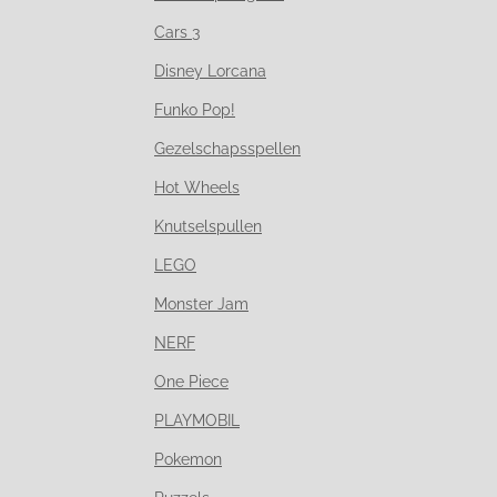
Cars 3
Disney Lorcana
Funko Pop!
Gezelschapsspellen
Hot Wheels
Knutselspullen
LEGO
Monster Jam
NERF
One Piece
PLAYMOBIL
Pokemon