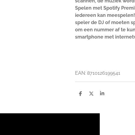
scannen, de muziek wordt
Spelen met Spotify Premi
iedereen kan meespelen! 
speler de DJ of moeten s
om een nummer af te kunn
smartphone met internetv
EAN:
8710126199541
D
D
S
e
e
h
l
e
a
e
l
r
n
e