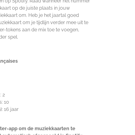
elen op Spotify. Raad wanneer het nummer
kaart op de juiste plaats in jouw
ziekkaart om. Heb je het jaartal goed
ekkaart om je tijdlijn verder mee uit te
er-tokens aan de mix toe te voegen,
er spel.
ançaises
: 2
: 10
: 16 jaar
ster-app om de muziekkaarten te