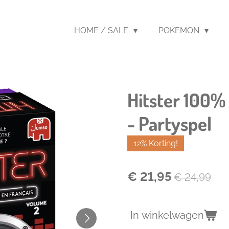
HOME / SALE
POKEMON
Hitster 100%
- Partyspel
12% Korting!
€ 21,95
€ 24,99
In winkelwagen