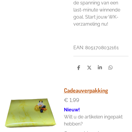
de spanning van een
last-minute winnende
goal. Start jouw WK-
verzameling nu!
EAN:
8051708032161
D
D
S
D
e
e
h
e
l
e
a
l
e
l
r
e
n
e
n
Cadeauverpakking
€ 1,99
Nieuw!
Wilt u de artikelen ingepakt
hebben?