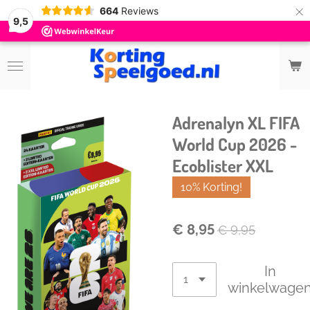
×
664
Reviews
9,5
Adrenalyn XL FIFA
World Cup 2026 -
Ecoblister XXL
10% Korting!
€ 8,95
€ 9,95
In
winkelwage