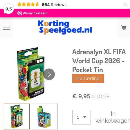
×
664
Reviews
9,5
Adrenalyn XL FIFA
World Cup 2026 -
Pocket Tin
11% Korting!
€ 9,95
€ 10,95
In
winkelwage