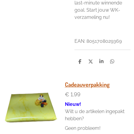
last-minute winnende
goal. Start jouw WK-
verzameling nu!
EAN:
8051708029369
D
D
S
D
e
e
h
e
l
e
a
l
e
l
r
e
n
e
n
Cadeauverpakking
€ 1,99
Nieuw!
Wilt u de artikelen ingepakt
hebben?
Geen probleem!