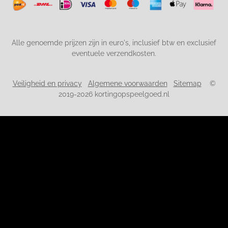
Alle genoemde prijzen zijn in euro's, inclusief btw en exclusief
eventuele verzendkosten.
Veiligheid en privacy
Algemene voorwaarden
Sitemap
©
2019-2026 kortingopspeelgoed.nl