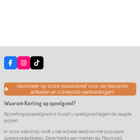
F
I
T
a
n
i
c
s
k
e
t
T
Abonneer op onze nieuwsbrief voor de nieuwste
b
a
o
artikelen en scherpste aanbiedingen!
o
g
k
o
r
Waarom Korting op speelgoed?
k
a
m
Bij kortingopspeelgoed.nl koopt u speelgoed tegen de laagste
prijzen.
In onze webshop vindt u het actueel aanbod met populaire
speelgoedartikelen. Denk hierbij aan merken als Playmobil,