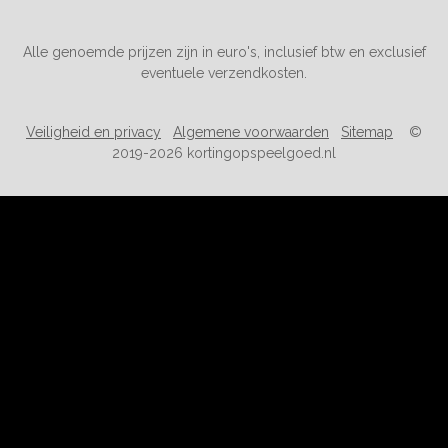
Alle genoemde prijzen zijn in euro's, inclusief btw en exclusief
eventuele verzendkosten.
Veiligheid en privacy
Algemene voorwaarden
Sitemap
©
2019-2026 kortingopspeelgoed.nl