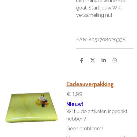
last-minute winnende
goal. Start jouw WK-
verzameling nu!
EAN:
8051708029338
D
D
S
D
e
e
h
e
l
e
a
l
e
l
r
e
n
e
n
Cadeauverpakking
€ 1,99
Nieuw!
Wilt u de artikelen ingepakt
hebben?
Geen probleem!