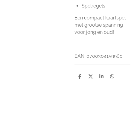
Spelregels
Een compact kaartspel
met grootse spanning
voor jong en oud!
EAN:
0700304159960
D
D
S
D
e
e
h
e
l
e
a
l
e
l
r
e
n
e
n