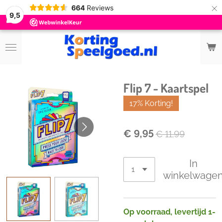
×
664
Reviews
9,5
Flip 7 - Kaartspel
17% Korting!
€ 9,95
€ 11,99
In
winkelwage
Op voorraad, levertijd 1-