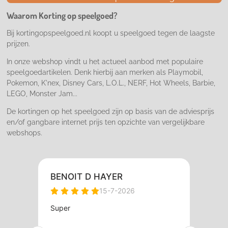
o
g
k
o
r
Waarom Korting op speelgoed?
k
a
m
Bij kortingopspeelgoed.nl koopt u speelgoed tegen de laagste
prijzen.
In onze webshop vindt u het actueel aanbod met populaire
speelgoedartikelen. Denk hierbij aan merken als Playmobil,
Pokemon, K'nex, Disney Cars, L.O.L., NERF, Hot Wheels, Barbie,
LEGO, Monster Jam...
De kortingen op het speelgoed zijn op basis van de adviesprijs
en/of gangbare internet prijs ten opzichte van vergelijkbare
webshops.