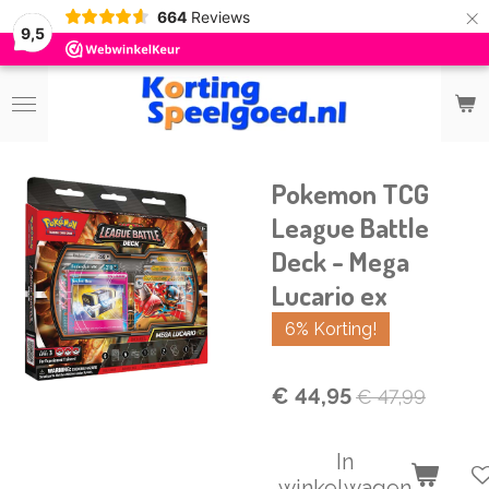
×
664
Reviews
9,5
Pokemon TCG
League Battle
Deck - Mega
Lucario ex
6% Korting!
€ 44,95
€ 47,99
In
winkelwagen