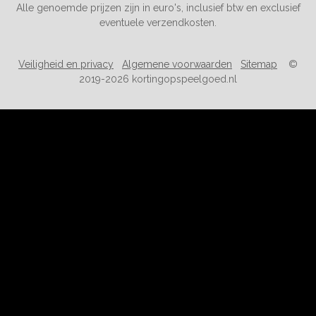
Alle genoemde prijzen zijn in euro's, inclusief btw en exclusief
eventuele verzendkosten.
Veiligheid en privacy
Algemene voorwaarden
Sitemap
©
2019-2026 kortingopspeelgoed.nl