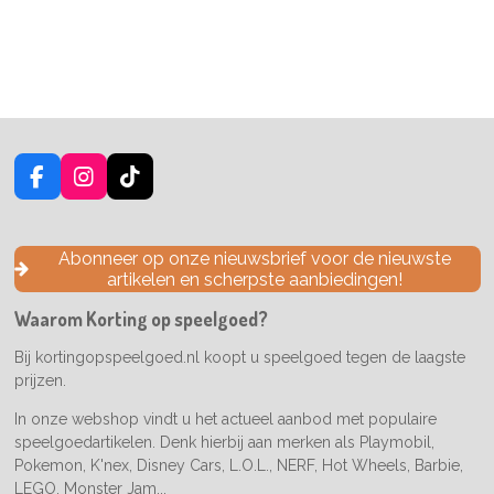
F
I
T
a
n
i
c
s
k
e
t
T
Abonneer op onze nieuwsbrief voor de nieuwste
b
a
o
artikelen en scherpste aanbiedingen!
o
g
k
o
r
Waarom Korting op speelgoed?
k
a
m
Bij kortingopspeelgoed.nl koopt u speelgoed tegen de laagste
prijzen.
In onze webshop vindt u het actueel aanbod met populaire
speelgoedartikelen. Denk hierbij aan merken als Playmobil,
Pokemon, K'nex, Disney Cars, L.O.L., NERF, Hot Wheels, Barbie,
LEGO, Monster Jam...