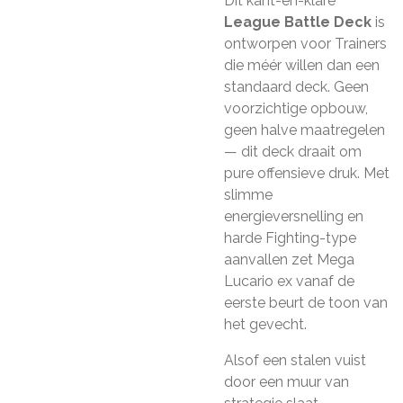
Dit kant-en-klare
League Battle Deck
is
ontworpen voor Trainers
die méér willen dan een
standaard deck. Geen
voorzichtige opbouw,
geen halve maatregelen
— dit deck draait om
pure offensieve druk. Met
slimme
energieversnelling en
harde Fighting-type
aanvallen zet Mega
Lucario ex vanaf de
eerste beurt de toon van
het gevecht.
Alsof een stalen vuist
door een muur van