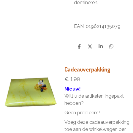
domineren.
EAN:
0196214135079
D
D
S
D
e
e
h
e
l
e
a
l
e
l
r
e
n
e
n
Cadeauverpakking
€ 1,99
Nieuw!
Wilt u de artikelen ingepakt
hebben?
Geen probleem!
Voeg deze cadeauverpakking
toe aan de winkelwagen per