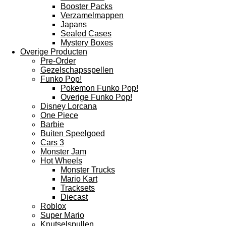
Booster Packs
Verzamelmappen
Japans
Sealed Cases
Mystery Boxes
Overige Producten
Pre-Order
Gezelschapsspellen
Funko Pop!
Pokemon Funko Pop!
Overige Funko Pop!
Disney Lorcana
One Piece
Barbie
Buiten Speelgoed
Cars 3
Monster Jam
Hot Wheels
Monster Trucks
Mario Kart
Tracksets
Diecast
Roblox
Super Mario
Knutselspullen