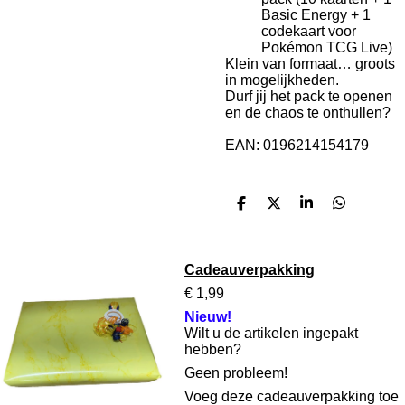
Basic Energy + 1
codekaart voor
Pokémon TCG Live)
Klein van formaat… groots
in mogelijkheden.
Durf jij het pack te openen
en de chaos te onthullen?
EAN:
0196214154179
D
D
S
D
e
e
h
e
l
e
a
l
e
l
r
e
n
e
n
Cadeauverpakking
€ 1,99
Nieuw!
Wilt u de artikelen ingepakt
hebben?
Geen probleem!
Voeg deze cadeauverpakking toe