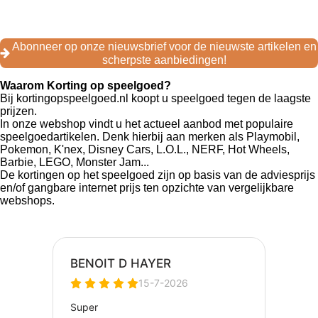
a
n
i
c
s
k
e
t
T
Abonneer op onze nieuwsbrief voor de nieuwste artikelen en
b
a
o
scherpste aanbiedingen!
o
g
k
o
r
Waarom Korting op speelgoed?
k
a
Bij kortingopspeelgoed.nl koopt u speelgoed tegen de laagste
m
prijzen.
In onze webshop vindt u het actueel aanbod met populaire
speelgoedartikelen. Denk hierbij aan merken als Playmobil,
Pokemon, K'nex, Disney Cars, L.O.L., NERF, Hot Wheels,
Barbie, LEGO, Monster Jam...
De kortingen op het speelgoed zijn op basis van de adviesprijs
en/of gangbare internet prijs ten opzichte van vergelijkbare
webshops.