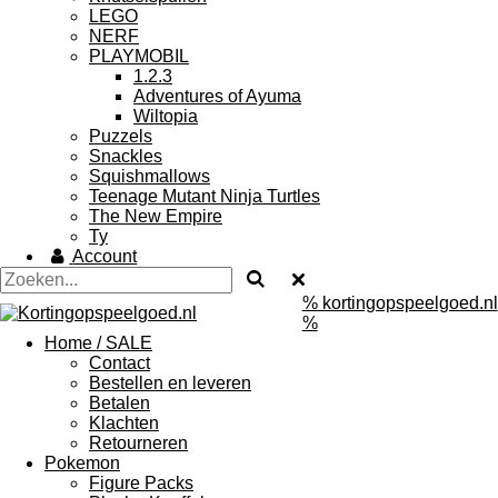
LEGO
NERF
PLAYMOBIL
1.2.3
Adventures of Ayuma
Wiltopia
Puzzels
Snackles
Squishmallows
Teenage Mutant Ninja Turtles
The New Empire
Ty
Account
% kortingopspeelgoed.nl
%
Home / SALE
Contact
Bestellen en leveren
Betalen
Klachten
Retourneren
Pokemon
Figure Packs