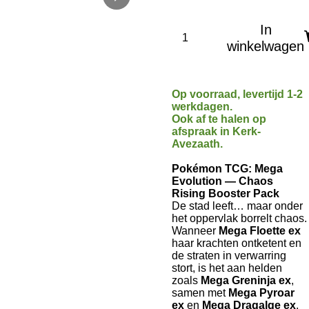
In
winkelwagen
Op voorraad, levertijd 1-2
werkdagen.
Ook af te halen op
afspraak in Kerk-
Avezaath.
Pokémon TCG: Mega
Evolution — Chaos
Rising Booster Pack
De stad leeft… maar onder
het oppervlak borrelt chaos.
Wanneer
Mega Floette ex
haar krachten ontketent en
de straten in verwarring
stort, is het aan helden
zoals
Mega Greninja ex
,
samen met
Mega Pyroar
ex
en
Mega Dragalge ex
,