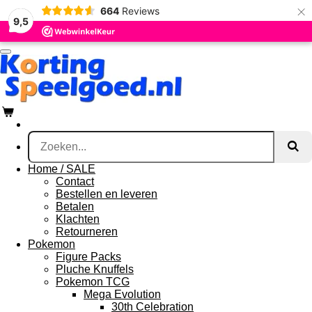
×
664
Reviews
Ga
9,5
direct
naar
de
hoofdinhoud
Home / SALE
Contact
Bestellen en leveren
Betalen
Klachten
Retourneren
Pokemon
Figure Packs
Pluche Knuffels
Pokemon TCG
Mega Evolution
30th Celebration