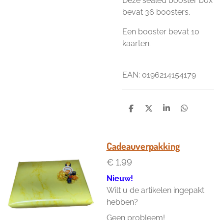
Deze sealed booster box
bevat 36 boosters.
Een booster bevat 10
kaarten.
EAN: 0
196214154179
D
D
S
D
e
e
h
e
l
e
a
l
e
l
r
e
n
e
n
Cadeauverpakking
€ 1,99
Nieuw!
Wilt u de artikelen ingepakt
hebben?
Geen probleem!