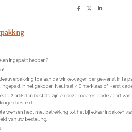
D
D
S
e
e
h
l
e
a
e
l
r
n
e
rpakking
kelen ingepakt hebben?
m!
eauverpakking toe aan de winkelwagen per gewenst in te pakk
ingepakt in het gekozen Neutraal / Sinterklaas of Kerst cad
beeld 2 artikelen besteld zijn en deze moeten beide apart va
ingen besteld.
ale wensen hebt met betrekking tot het bij elkaar inpakken van 
ld van uw bestelling.