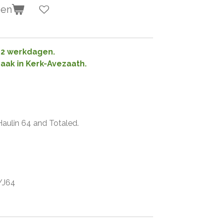
gen
1-2 werkdagen.
raak in Kerk-Avezaath.
Haulin 64 and Totaled.
FYJ64