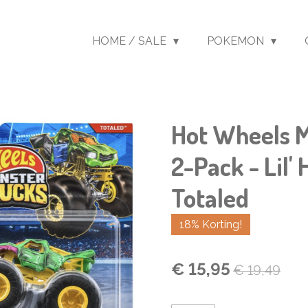
HOME / SALE
POKEMON
Hot Wheels M
2-Pack - Lil'
Totaled
18% Korting!
€ 15,95
€ 19,49