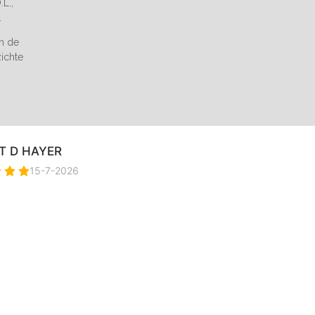
L.,
.
an de
zichte