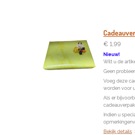
Cadeauve
€ 1,99
Nieuw!
Wilt u de arti
Geen problee
Voeg deze cad
worden voor u 
Als er bijvoor
cadeauverpakk
Indien u speci
opmerkingenve
Bekijk details