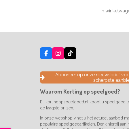
In winkelwag
F
I
T
a
n
i
c
s
k
e
t
T
Abonneer op onze nieuwsbrief voor
b
a
o
scherpste aanbi
o
g
k
o
r
Waarom Korting op speelgoed?
k
a
m
Bij kortingopspeelgoed.nl koopt u speelgoed 
de laagste prijzen.
In onze webshop vindt u het actueel aanbod m
populaire speelgoedartikelen. Denk hierbij aan