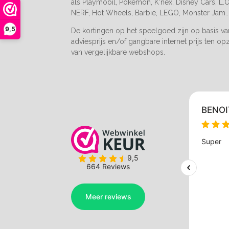
als Playmobil, Pokemon, K'nex, Disney Cars, L.O.
NERF, Hot Wheels, Barbie, LEGO, Monster Jam..
9,5
De kortingen op het speelgoed zijn op basis v
adviesprijs en/of gangbare internet prijs ten op
van vergelijkbare webshops.