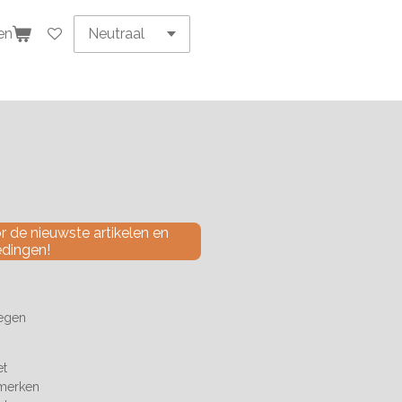
en
 de nieuwste artikelen en
edingen!
tegen
et
 merken