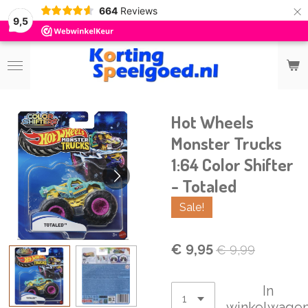
×
664
Reviews
9,5
Hot Wheels
Monster Trucks
1:64 Color Shifter
- Totaled
Sale!
€ 9,95
€ 9,99
In
winkelwage