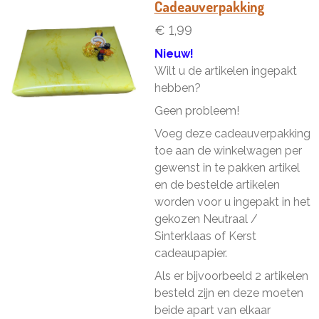
n
e
n
Cadeauverpakking
€ 1,99
Nieuw!
Wilt u de artikelen ingepakt
hebben?
Geen probleem!
Voeg deze cadeauverpakking
toe aan de winkelwagen per
gewenst in te pakken artikel
en de bestelde artikelen
worden voor u ingepakt in het
gekozen Neutraal /
Sinterklaas of Kerst
cadeaupapier.
Als er bijvoorbeeld 2 artikelen
besteld zijn en deze moeten
beide apart van elkaar