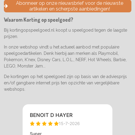
e
t
T
Abonneer op onze nieuwsbrief voor de nieuwste
b
a
o
artikelen en scherpste aanbiedingen!
o
g
k
o
r
Waarom Korting op speelgoed?
k
a
m
Bij kortingopspeelgoed.nl koopt u speelgoed tegen de laagste
prijzen.
In onze webshop vindt u het actueel aanbod met populaire
speelgoedartikelen. Denk hierbij aan merken als Playmobil,
Pokemon, K'nex, Disney Cars, L.O.L., NERF, Hot Wheels, Barbie,
LEGO, Monster Jam...
De kortingen op het speelgoed zijn op basis van de adviesprijs
en/of gangbare internet prijs ten opzichte van vergelijkbare
webshops.