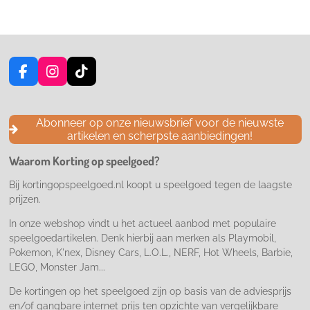
F
I
T
a
n
i
c
s
k
e
t
T
Abonneer op onze nieuwsbrief voor de nieuwste
b
a
o
artikelen en scherpste aanbiedingen!
o
g
k
o
r
Waarom Korting op speelgoed?
k
a
m
Bij kortingopspeelgoed.nl koopt u speelgoed tegen de laagste
prijzen.
In onze webshop vindt u het actueel aanbod met populaire
speelgoedartikelen. Denk hierbij aan merken als Playmobil,
Pokemon, K'nex, Disney Cars, L.O.L., NERF, Hot Wheels, Barbie,
LEGO, Monster Jam...
De kortingen op het speelgoed zijn op basis van de adviesprijs
en/of gangbare internet prijs ten opzichte van vergelijkbare