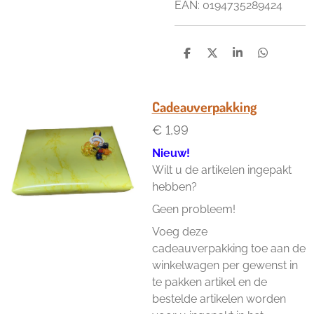
EAN: 0194735289424
D
D
S
D
e
e
h
e
l
e
a
l
e
l
r
e
n
e
n
Cadeauverpakking
€ 1,99
Nieuw!
Wilt u de artikelen ingepakt
hebben?
Geen probleem!
Voeg deze
cadeauverpakking toe aan de
winkelwagen per gewenst in
te pakken artikel en de
bestelde artikelen worden