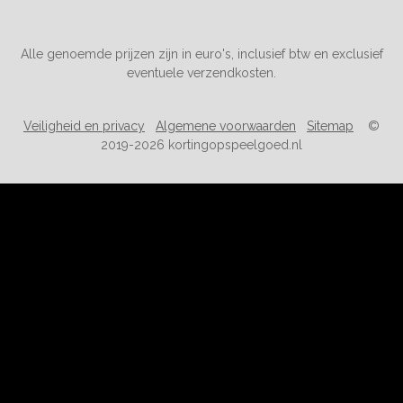
Alle genoemde prijzen zijn in euro's, inclusief btw en exclusief
eventuele verzendkosten.
Veiligheid en privacy
Algemene voorwaarden
Sitemap
©
2019-2026 kortingopspeelgoed.nl