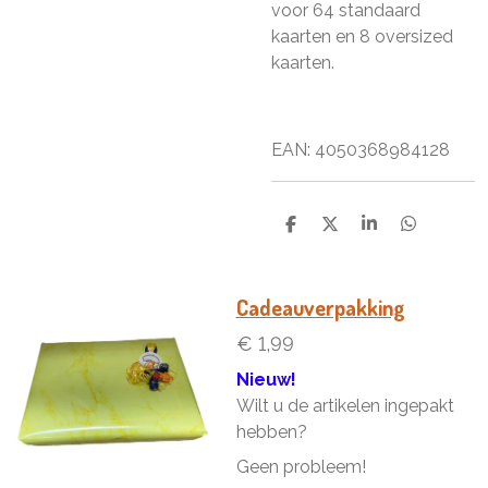
voor 64 standaard
kaarten en 8 oversized
kaarten.
EAN:
4050368984128
D
D
S
D
e
e
h
e
l
e
a
l
e
l
r
e
n
e
n
Cadeauverpakking
€ 1,99
Nieuw!
Wilt u de artikelen ingepakt
hebben?
Geen probleem!