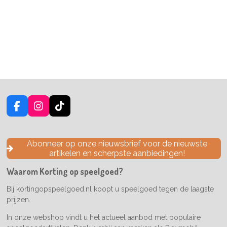
F
I
T
a
n
i
c
s
k
e
t
T
Abonneer op onze nieuwsbrief voor de nieuwste
b
a
o
artikelen en scherpste aanbiedingen!
o
g
k
o
r
Waarom Korting op speelgoed?
k
a
m
Bij kortingopspeelgoed.nl koopt u speelgoed tegen de laagste
prijzen.
In onze webshop vindt u het actueel aanbod met populaire