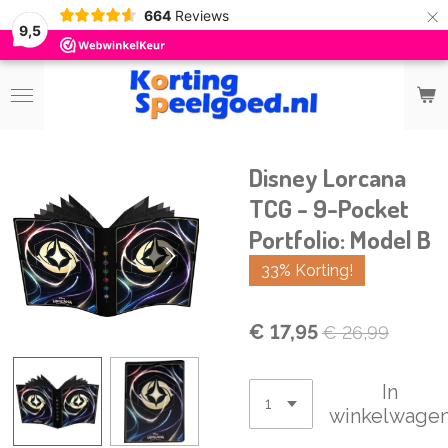
×
664
Reviews
9,5
Disney Lorcana
TCG - 9-Pocket
Portfolio: Model B
33% Korting!
€ 17,95
€ 26,99
In
winkelwage