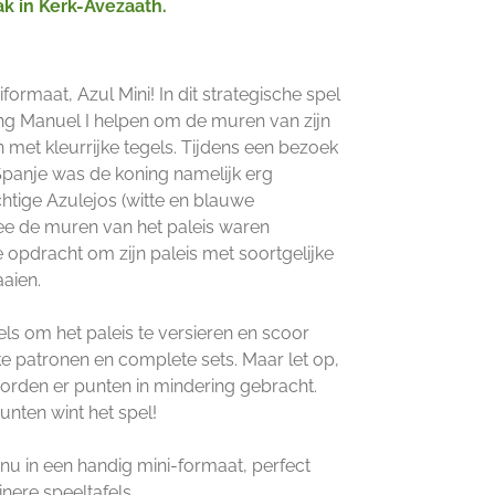
ak in Kerk-Avezaath.
formaat, Azul Mini! In dit strategische spel
ng Manuel I helpen om de muren van zijn
en met kleurrijke tegels. Tijdens een bezoek
Spanje was de koning namelijk erg
htige Azulejos (witte en blauwe
e de muren van het paleis waren
 opdracht om zijn paleis met soortgelijke
aaien.
s om het paleis te versieren en scoor
ke patronen en complete sets. Maar let op,
 worden er punten in mindering gebracht.
nten wint het spel!
 nu in een handig mini-formaat, perfect
nere speeltafels.