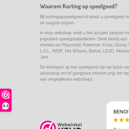
o
r
Waarom Korting op speelgoed?
k
a
m
Bij kortingopspeelgoed.nl koopt u speelgoed t
de laagste prijzen.
In onze webshop vindt u het actueel aanbod m
populaire speelgoedartikelen. Denk hierbij aan
merken als Playmobil, Pokemon, K'nex, Disney 
L.O.L., NERF, Hot Wheels, Barbie, LEGO, Monst
Jam...
De kortingen op het speelgoed zijn op basis va
adviesprijs en/of gangbare internet prijs ten op
van vergelijkbare webshops.
9,5