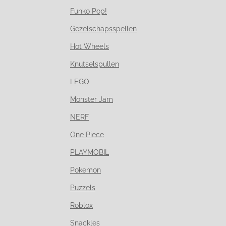
Funko Pop!
Gezelschapsspellen
Hot Wheels
Knutselspullen
LEGO
Monster Jam
NERF
One Piece
PLAYMOBIL
Pokemon
Puzzels
Roblox
Snackles