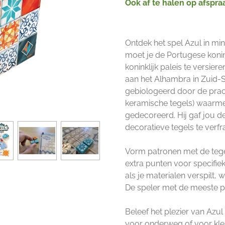
Ook af te halen op afspra
Ontdek het spel Azul in mini
moet je de Portugese koni
koninklijk paleis te versier
aan het Alhambra in Zuid-
gebiologeerd door de prac
keramische tegels) waarme
gedecoreerd. Hij gaf jou de
decoratieve tegels te verfr
Vorm patronen met de tegel
extra punten voor specifie
als je materialen verspilt,
De speler met de meeste pu
Beleef het plezier van Azul
voor onderweg of voor klei