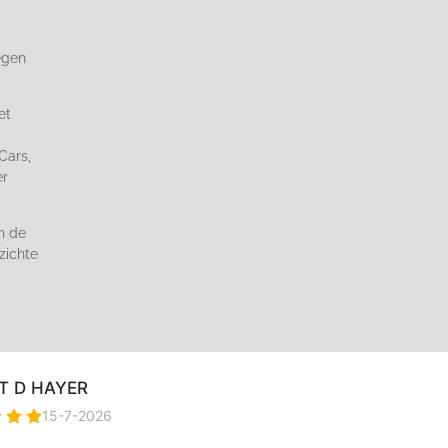
egen
et
Cars,
er
n de
zichte