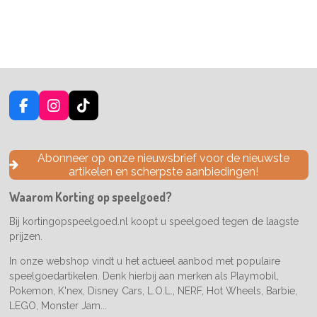
F
I
T
a
n
i
c
s
k
e
t
T
Abonneer op onze nieuwsbrief voor de nieuwste
b
a
o
artikelen en scherpste aanbiedingen!
o
g
k
o
r
Waarom Korting op speelgoed?
k
a
m
Bij kortingopspeelgoed.nl koopt u speelgoed tegen de laagste
prijzen.
In onze webshop vindt u het actueel aanbod met populaire
speelgoedartikelen. Denk hierbij aan merken als Playmobil,
Pokemon, K'nex, Disney Cars, L.O.L., NERF, Hot Wheels, Barbie,
LEGO, Monster Jam...