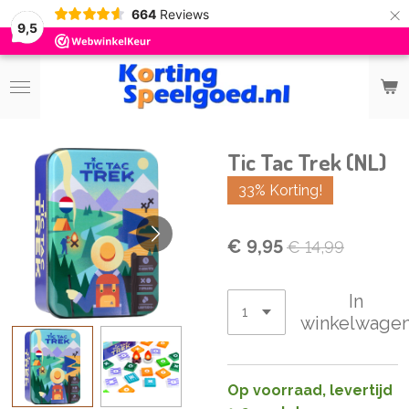
×
664
Reviews
9,5
Tic Tac Trek (NL)
33% Korting!
€ 9,95
€ 14,99
In
winkelwage
Op voorraad, levertijd