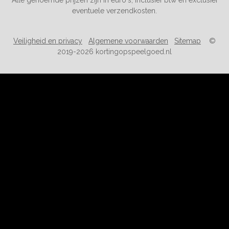
Alle genoemde prijzen zijn in euro's, inclusief btw en exclusief
eventuele verzendkosten.
Veiligheid en privacy
Algemene voorwaarden
Sitemap
©
2019-2026 kortingopspeelgoed.nl