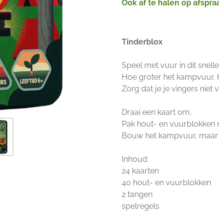
Ook af te halen op afspra
Tinderblox
Speel met vuur in dit snel
Hoe groter het kampvuur, h
Zorg dat je je vingers niet 
Draai een kaart om,
Pak hout- en vuurblokken 
Bouw het kampvuur, maar l
Inhoud:
24 kaarten
40 hout- en vuurblokken
2 tangen
spelregels