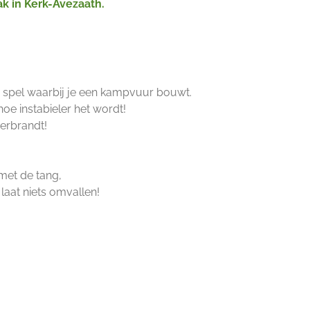
ak in Kerk-Avezaath.
le spel waarbij je een kampvuur bouwt.
oe instabieler het wordt!
verbrandt!
met de tang,
aat niets omvallen!