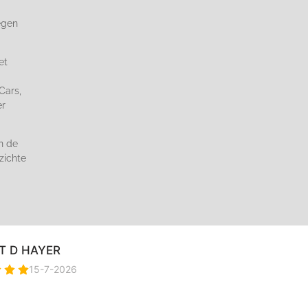
egen
et
Cars,
er
n de
zichte