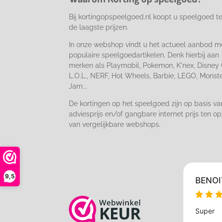
k
a
m
Bij kortingopspeelgoed.nl koopt u speelgoed t
de laagste prijzen.
In onze webshop vindt u het actueel aanbod m
populaire speelgoedartikelen. Denk hierbij aan
merken als Playmobil, Pokemon, K'nex, Disney 
L.O.L., NERF, Hot Wheels, Barbie, LEGO, Monst
Jam...
De kortingen op het speelgoed zijn op basis va
adviesprijs en/of gangbare internet prijs ten op
van vergelijkbare webshops.
9,5