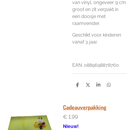
van vinyl, ongeveer 9 cm
groot en zit verpakt in
een doosje met
raamvenster.
Geschikt voor kinderen
vanaf 3 jaar.
EAN: 0889698878760
D
D
S
D
e
e
h
e
l
e
a
l
e
l
r
e
n
e
n
Cadeauverpakking
€ 1,99
Nieuw!