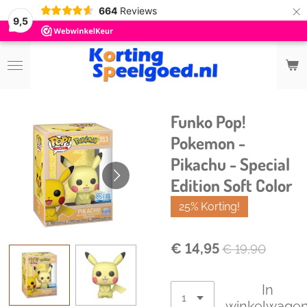
×
664
Reviews
9,5
Funko Pop!
Pokemon -
Pikachu - Special
Edition Soft Color
25% Korting!
€ 14,95
€ 19,90
In
winkelwage