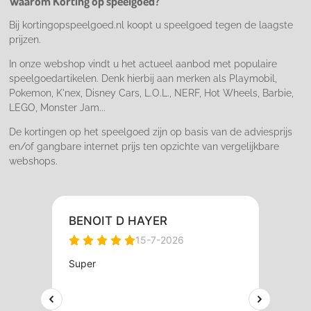
Waarom Korting op speelgoed?
k
a
m
Bij kortingopspeelgoed.nl koopt u speelgoed tegen de laagste
prijzen.
In onze webshop vindt u het actueel aanbod met populaire
speelgoedartikelen. Denk hierbij aan merken als Playmobil,
Pokemon, K'nex, Disney Cars, L.O.L., NERF, Hot Wheels, Barbie,
LEGO, Monster Jam...
De kortingen op het speelgoed zijn op basis van de adviesprijs
en/of gangbare internet prijs ten opzichte van vergelijkbare
webshops.