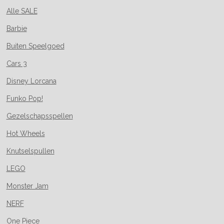
Alle SALE
Barbie
Buiten Speelgoed
Cars 3
Disney Lorcana
Funko Pop!
Gezelschapsspellen
Hot Wheels
Knutselspullen
LEGO
Monster Jam
NERF
One Piece