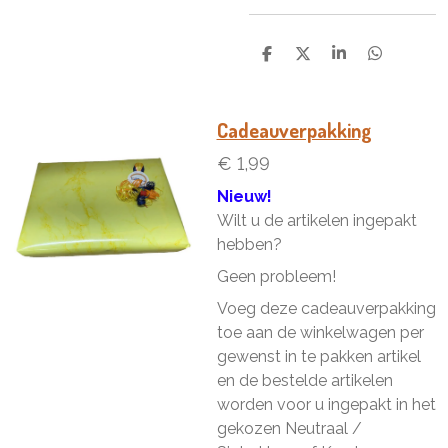
D
D
S
D
e
e
h
e
l
e
a
l
e
l
r
e
n
e
n
Cadeauverpakking
€ 1,99
Nieuw!
Wilt u de artikelen ingepakt
hebben?
Geen probleem!
Voeg deze cadeauverpakking
toe aan de winkelwagen per
gewenst in te pakken artikel
en de bestelde artikelen
worden voor u ingepakt in het
gekozen Neutraal /