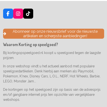
F
I
T
a
n
i
c
s
k
e
t
T
Abonneer op onze nieuwsbrief voor de nieuwste
b
a
o
artikelen en scherpste aanbiedingen!
o
g
k
o
r
Waarom Korting op speelgoed?
k
a
m
Bij kortingopspeelgoed.nl koopt u speelgoed tegen de laagste
prijzen.
In onze webshop vindt u het actueel aanbod met populaire
speelgoedartikelen. Denk hierbij aan merken als Playmobil,
Pokemon, K'nex, Disney Cars, L.O.L., NERF, Hot Wheels, Barbie,
LEGO, Monster Jam...
De kortingen op het speelgoed zijn op basis van de adviesprijs
en/of gangbare internet prijs ten opzichte van vergelijkbare
webshops.