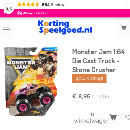
×
664
Reviews
9,5
Monster Jam 1:64
Die Cast Truck -
Stone Crusher
40% Korting!
€ 8,95
€ 14,95
In
winkelwagen