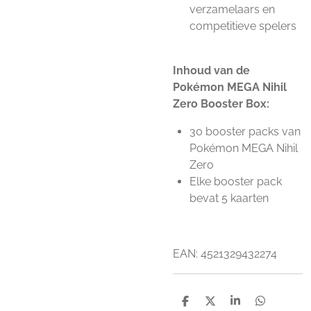
verzamelaars en
competitieve spelers
Inhoud van de
Pokémon MEGA Nihil
Zero Booster Box:
30 booster packs van
Pokémon MEGA Nihil
Zero
Elke booster pack
bevat 5 kaarten
EAN: 4521329432274
D
D
S
D