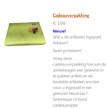
e
e
h
e
l
e
a
l
e
l
r
e
n
e
n
Cadeauverpakking
€ 1,99
Nieuw!
Wilt u de artikelen ingepakt
hebben?
Geen probleem!
Voeg deze
cadeauverpakking toe aan de
winkelwagen per gewenst in
te pakken artikel en de
bestelde artikelen worden
voor u ingepakt in het
gekozen Neutraal /
Sinterklaas of Kerst
cadeaupapier.