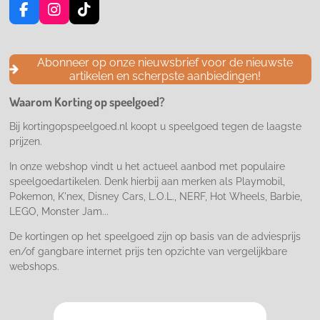
F
I
T
a
n
i
c
s
k
e
t
T
Abonneer op onze nieuwsbrief voor de nieuwste
b
a
o
artikelen en scherpste aanbiedingen!
o
g
k
o
r
Waarom Korting op speelgoed?
k
a
m
Bij kortingopspeelgoed.nl koopt u speelgoed tegen de laagste
prijzen.
In onze webshop vindt u het actueel aanbod met populaire
speelgoedartikelen. Denk hierbij aan merken als Playmobil,
Pokemon, K'nex, Disney Cars, L.O.L., NERF, Hot Wheels, Barbie,
LEGO, Monster Jam...
De kortingen op het speelgoed zijn op basis van de adviesprijs
en/of gangbare internet prijs ten opzichte van vergelijkbare
webshops.