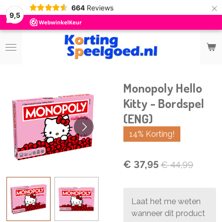
×
664
Reviews
9,5
Monopoly Hello
Kitty - Bordspel
(ENG)
14% Korting!
€ 37,95
€ 44,99
Laat het me weten
wanneer dit product