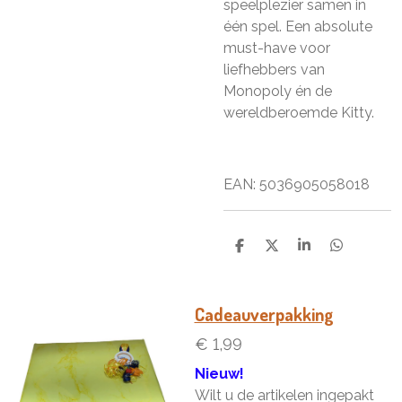
speelplezier samen in
één spel. Een absolute
must-have voor
liefhebbers van
Monopoly én de
wereldberoemde Kitty.
EAN:
5036905058018
D
D
S
D
e
e
h
e
l
e
a
l
e
l
r
e
n
e
n
Cadeauverpakking
€ 1,99
Nieuw!
Wilt u de artikelen ingepakt