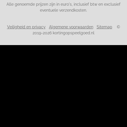
Alle genoemde prijzen zijn in euro's, inclusief btw en exclusief
eventuele verzendkosten.
Veiligheid en privacy
Algemene voorwaarden
Sitemap
©
2019-2026 kortingopspeelgoed.nl