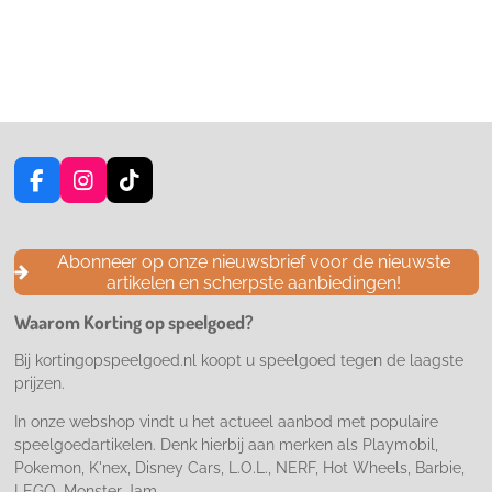
F
I
T
a
n
i
c
s
k
e
t
T
Abonneer op onze nieuwsbrief voor de nieuwste
b
a
o
artikelen en scherpste aanbiedingen!
o
g
k
o
r
Waarom Korting op speelgoed?
k
a
m
Bij kortingopspeelgoed.nl koopt u speelgoed tegen de laagste
prijzen.
In onze webshop vindt u het actueel aanbod met populaire
speelgoedartikelen. Denk hierbij aan merken als Playmobil,
Pokemon, K'nex, Disney Cars, L.O.L., NERF, Hot Wheels, Barbie,
LEGO, Monster Jam...