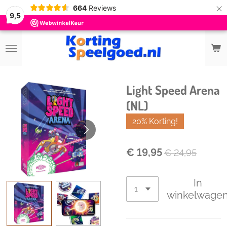
×
664
Reviews
9,5
Light Speed Arena
(NL)
20% Korting!
€ 19,95
€ 24,95
In
winkelwage