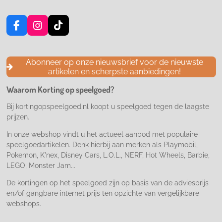
F
I
T
a
n
i
c
s
k
e
t
T
Abonneer op onze nieuwsbrief voor de nieuwste
b
a
o
artikelen en scherpste aanbiedingen!
o
g
k
o
r
Waarom Korting op speelgoed?
k
a
m
Bij kortingopspeelgoed.nl koopt u speelgoed tegen de laagste
prijzen.
In onze webshop vindt u het actueel aanbod met populaire
speelgoedartikelen. Denk hierbij aan merken als Playmobil,
Pokemon, K'nex, Disney Cars, L.O.L., NERF, Hot Wheels, Barbie,
LEGO, Monster Jam...
De kortingen op het speelgoed zijn op basis van de adviesprijs
en/of gangbare internet prijs ten opzichte van vergelijkbare
webshops.