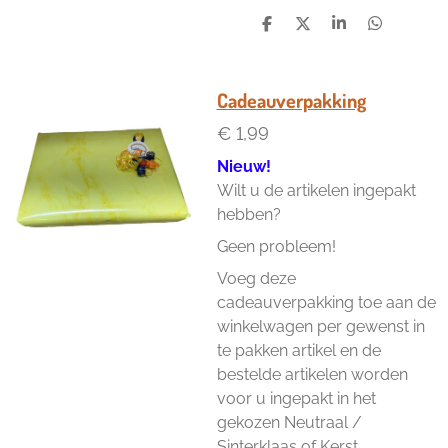
D
D
S
D
e
e
h
e
l
e
a
l
e
l
r
e
n
e
n
Cadeauverpakking
€ 1,99
Nieuw!
Wilt u de artikelen ingepakt
hebben?
Geen probleem!
Voeg deze
cadeauverpakking toe aan de
winkelwagen per gewenst in
te pakken artikel en de
bestelde artikelen worden
voor u ingepakt in het
gekozen Neutraal /
Sinterklaas of Kerst