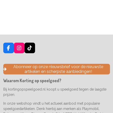
F
I
T
a
n
i
c
s
k
e
t
T
Abonneer op onze nieuwsbrief voor de nieuwste
b
a
o
artikelen en scherpste aanbiedingen!
o
g
k
o
r
Waarom Korting op speelgoed?
k
a
m
Bij kortingopspeelgoed.nl koopt u speelgoed tegen de laagste
prijzen.
In onze webshop vindt u het actueel aanbod met populaire
speelgoedartikelen. Denk hierbij aan merken als Playmobil,