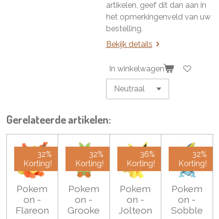
artikelen, geef dit dan aan in
het opmerkingenveld van uw
bestelling.
Bekijk details
In winkelwagen
Gerelateerde artikelen:
32%
32%
36%
32%
Korting!
Korting!
Korting!
Korting!
Pokem
Pokem
Pokem
Pokem
on -
on -
on -
on -
Flareon
Grooke
Jolteon
Sobble