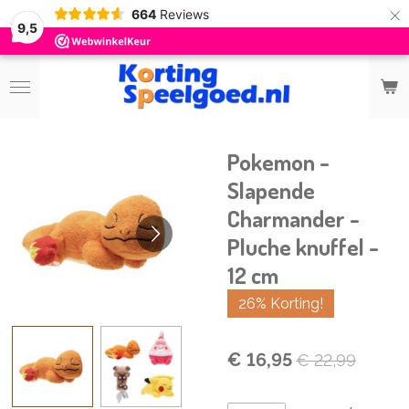
×
664
Reviews
9,5
Pokemon -
Slapende
Charmander -
Pluche knuffel -
12 cm
26% Korting!
€ 16,95
€ 22,99