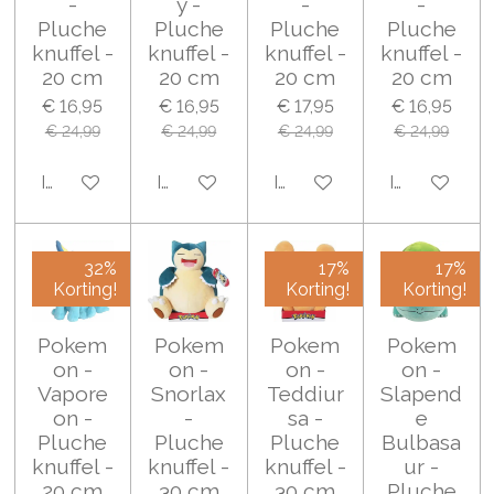
-
y -
-
-
Pluche
Pluche
Pluche
Pluche
knuffel -
knuffel -
knuffel -
knuffel -
20 cm
20 cm
20 cm
20 cm
€ 16,95
€ 16,95
€ 17,95
€ 16,95
€ 24,99
€ 24,99
€ 24,99
€ 24,99
In winkelwagen
In winkelwagen
In winkelwagen
In winkelwa
32%
17%
17%
Korting!
Korting!
Korting!
Pokem
Pokem
Pokem
Pokem
on -
on -
on -
on -
Vapore
Snorlax
Teddiur
Slapend
on -
-
sa -
e
Pluche
Pluche
Pluche
Bulbasa
knuffel -
knuffel -
knuffel -
ur -
20 cm
30 cm
30 cm
Pluche