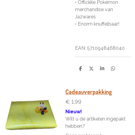
• Officiële Pokémon
merchandise van
Jazwares
• Enorm knuffelbaar!
EAN: 5710948468040
D
D
S
D
e
e
h
e
l
e
a
l
e
l
r
e
n
e
n
Cadeauverpakking
€ 1,99
Nieuw!
Wilt u de artikelen ingepakt
hebben?