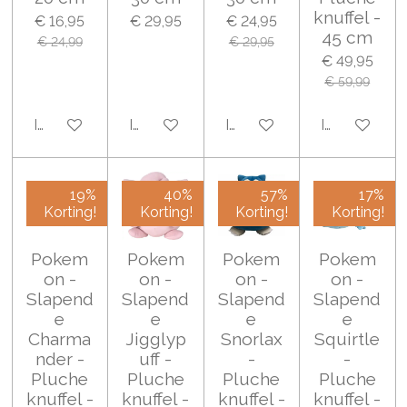
knuffel -
€ 16,95
€ 29,95
€ 24,95
45 cm
€ 24,99
€ 29,95
€ 49,95
€ 59,99
In winkelwagen
In winkelwagen
In winkelwagen
In winkelwa
19%
40%
57%
17%
Korting!
Korting!
Korting!
Korting!
Pokem
Pokem
Pokem
Pokem
on -
on -
on -
on -
Slapend
Slapend
Slapend
Slapend
e
e
e
e
Charma
Jigglyp
Snorlax
Squirtle
nder -
uff -
-
-
Pluche
Pluche
Pluche
Pluche
knuffel -
knuffel -
knuffel -
knuffel -