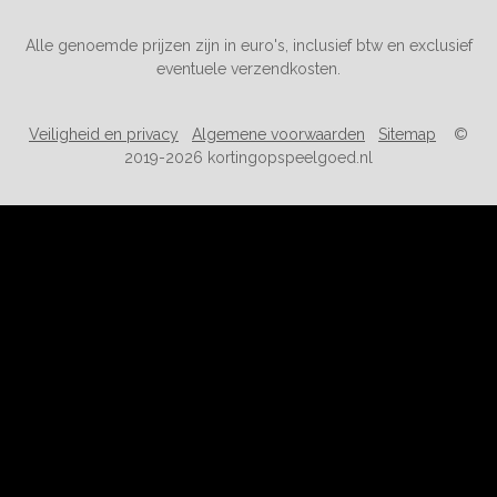
Alle genoemde prijzen zijn in euro's, inclusief btw en exclusief
eventuele verzendkosten.
Veiligheid en privacy
Algemene voorwaarden
Sitemap
©
2019-2026 kortingopspeelgoed.nl