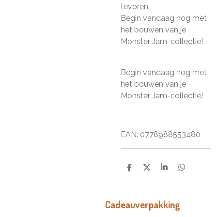
tevoren.
Begin vandaag nog met
het bouwen van je
Monster Jam-collectie!
Begin vandaag nog met
het bouwen van je
Monster Jam-collectie!
EAN: 0778988553480
D
D
S
D
e
e
h
e
l
e
a
l
e
l
r
e
n
e
n
Cadeauverpakking