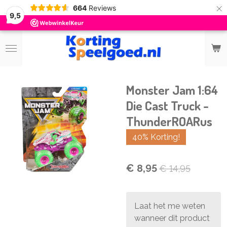
×
664
Reviews
9,5
Monster Jam 1:64
Die Cast Truck -
ThunderROARus
40% Korting!
€ 8,95
€ 14,95
Laat het me weten
wanneer dit product