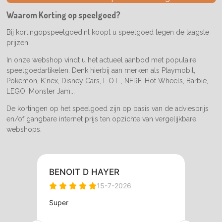
o
g
k
o
r
Waarom Korting op speelgoed?
k
a
m
Bij kortingopspeelgoed.nl koopt u speelgoed tegen de laagste
prijzen.
In onze webshop vindt u het actueel aanbod met populaire
speelgoedartikelen. Denk hierbij aan merken als Playmobil,
Pokemon, K'nex, Disney Cars, L.O.L., NERF, Hot Wheels, Barbie,
LEGO, Monster Jam...
De kortingen op het speelgoed zijn op basis van de adviesprijs
en/of gangbare internet prijs ten opzichte van vergelijkbare
webshops.