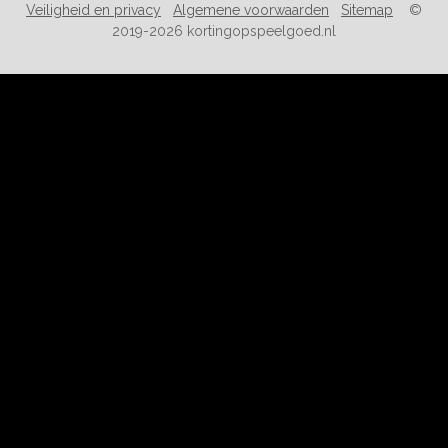
Veiligheid en privacy
Algemene voorwaarden
Sitemap
©
2019-2026 kortingopspeelgoed.nl