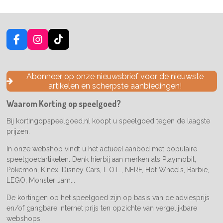
F
I
T
a
n
i
c
s
k
e
t
T
Abonneer op onze nieuwsbrief voor de nieuwste
b
a
o
artikelen en scherpste aanbiedingen!
o
g
k
o
r
Waarom Korting op speelgoed?
k
a
m
Bij kortingopspeelgoed.nl koopt u speelgoed tegen de laagste
prijzen.
In onze webshop vindt u het actueel aanbod met populaire
speelgoedartikelen. Denk hierbij aan merken als Playmobil,
Pokemon, K'nex, Disney Cars, L.O.L., NERF, Hot Wheels, Barbie,
LEGO, Monster Jam...
De kortingen op het speelgoed zijn op basis van de adviesprijs
en/of gangbare internet prijs ten opzichte van vergelijkbare
webshops.