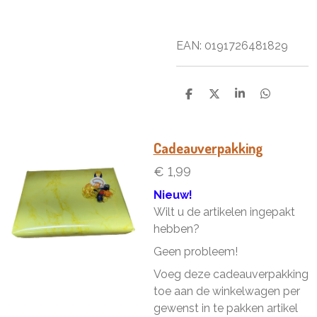
EAN: 0
191726481829
D
D
S
D
e
e
h
e
l
e
a
l
e
l
r
e
n
e
n
Cadeauverpakking
€ 1,99
Nieuw!
Wilt u de artikelen ingepakt
hebben?
Geen probleem!
Voeg deze cadeauverpakking
toe aan de winkelwagen per
gewenst in te pakken artikel