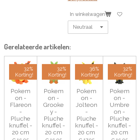
In winkelwagen
Gerelateerde artikelen:
32%
32%
36%
32%
Korting!
Korting!
Korting!
Korting!
Pokem
Pokem
Pokem
Pokem
on -
on -
on -
on -
Flareon
Grooke
Jolteon
Umbre
-
y -
-
on -
Pluche
Pluche
Pluche
Pluche
knuffel -
knuffel -
knuffel -
knuffel -
20 cm
20 cm
20 cm
20 cm