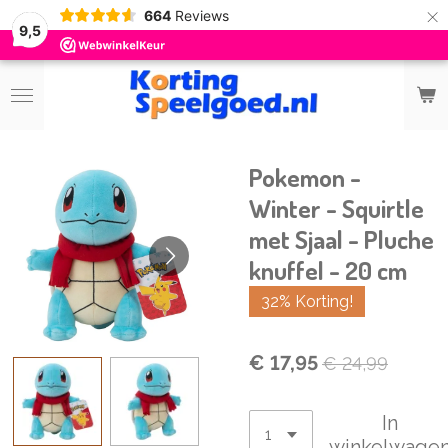
×
664
Reviews
9,5
Pokemon -
Winter - Squirtle
met Sjaal - Pluche
knuffel - 20 cm
32% Korting!
€ 17,95
€ 24,99
In
winkelwage