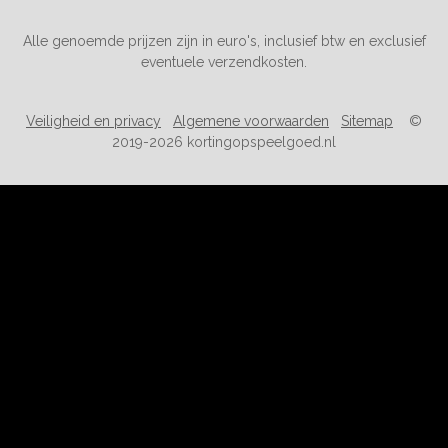
Alle genoemde prijzen zijn in euro's, inclusief btw en exclusief
eventuele verzendkosten.
Veiligheid en privacy
Algemene voorwaarden
Sitemap
©
2019-2026 kortingopspeelgoed.nl