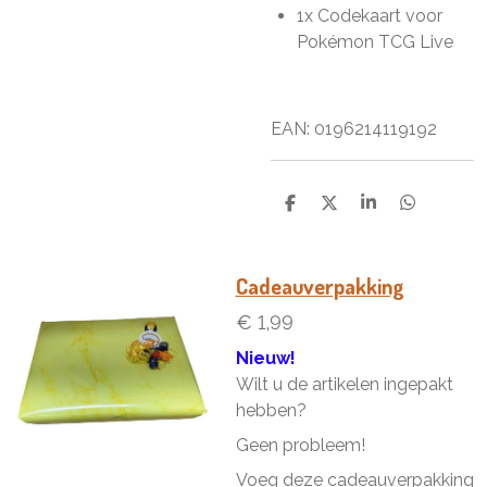
1x Codekaart voor
Pokémon TCG Live
EAN: 0196214119192
D
D
S
D
e
e
h
e
l
e
a
l
e
l
r
e
n
e
n
Cadeauverpakking
€ 1,99
Nieuw!
Wilt u de artikelen ingepakt
hebben?
Geen probleem!
Voeg deze cadeauverpakking