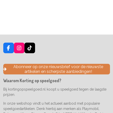
F
I
T
a
n
i
c
s
k
e
t
T
Abonneer op onze nieuwsbrief voor de nieuwste
b
a
o
artikelen en scherpste aanbiedingen!
o
g
k
o
r
Waarom Korting op speelgoed?
k
a
m
Bij kortingopspeelgoed.nl koopt u speelgoed tegen de laagste
prijzen.
In onze webshop vindt u het actueel aanbod met populaire
speelgoedartikelen. Denk hierbij aan merken als Playmobil,