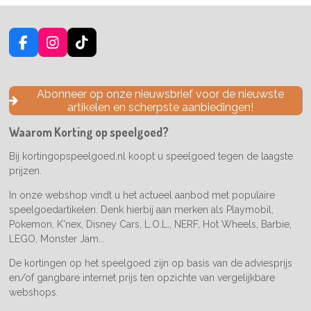
F
I
T
a
n
i
c
s
k
e
t
T
Abonneer op onze nieuwsbrief voor de nieuwste
b
a
o
artikelen en scherpste aanbiedingen!
o
g
k
o
r
Waarom Korting op speelgoed?
k
a
m
Bij kortingopspeelgoed.nl koopt u speelgoed tegen de laagste
prijzen.
In onze webshop vindt u het actueel aanbod met populaire
speelgoedartikelen. Denk hierbij aan merken als Playmobil,
Pokemon, K'nex, Disney Cars, L.O.L., NERF, Hot Wheels, Barbie,
LEGO, Monster Jam...
De kortingen op het speelgoed zijn op basis van de adviesprijs
en/of gangbare internet prijs ten opzichte van vergelijkbare
webshops.