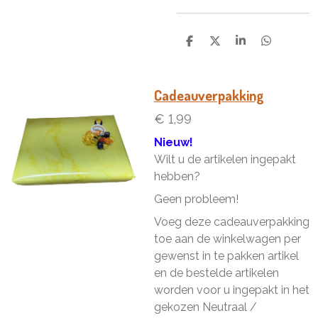
D
D
S
D
e
e
h
e
l
e
a
l
e
l
r
e
n
e
n
Cadeauverpakking
€ 1,99
Nieuw!
Wilt u de artikelen ingepakt
hebben?
Geen probleem!
Voeg deze cadeauverpakking
toe aan de winkelwagen per
gewenst in te pakken artikel
en de bestelde artikelen
worden voor u ingepakt in het
gekozen Neutraal /