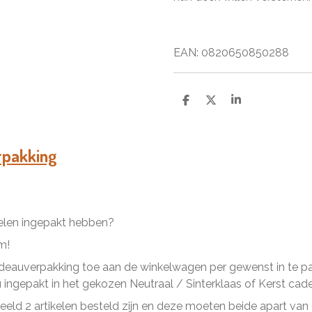
EAN: 0820650850288
D
D
S
e
e
h
l
e
a
e
l
r
n
e
rpakking
kelen ingepakt hebben?
m!
eauverpakking toe aan de winkelwagen per gewenst in te pakk
ingepakt in het gekozen Neutraal / Sinterklaas of Kerst cad
beeld 2 artikelen besteld zijn en deze moeten beide apart va