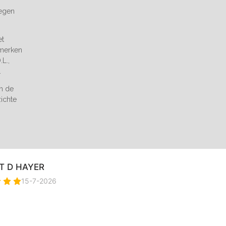
tegen
et
 merken
L.,
.
an de
zichte