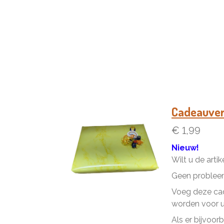
Cadeauve
€ 1,99
Nieuw!
Wilt u de arti
Geen problee
Voeg deze cad
worden voor u 
Als er bijvoor