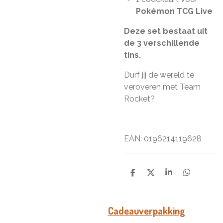
Pokémon TCG Live
Deze set bestaat uit
de 3 verschillende
tins.
Durf jij de wereld te
veroveren met Team
Rocket?
EAN:
0196214119628
D
D
S
D
e
e
h
e
l
e
a
l
e
l
r
e
n
e
n
Cadeauverpakking