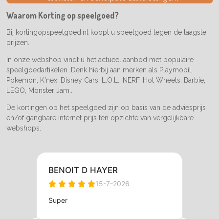
o
g
k
o
r
Waarom Korting op speelgoed?
k
a
m
Bij kortingopspeelgoed.nl koopt u speelgoed tegen de laagste
prijzen.
In onze webshop vindt u het actueel aanbod met populaire
speelgoedartikelen. Denk hierbij aan merken als Playmobil,
Pokemon, K'nex, Disney Cars, L.O.L., NERF, Hot Wheels, Barbie,
LEGO, Monster Jam...
De kortingen op het speelgoed zijn op basis van de adviesprijs
en/of gangbare internet prijs ten opzichte van vergelijkbare
webshops.