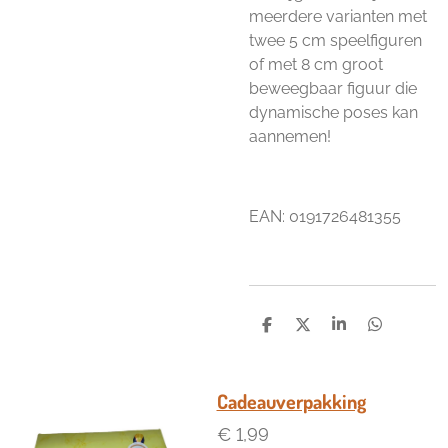
meerdere varianten met
twee 5 cm speelfiguren
of met 8 cm groot
beweegbaar figuur die
dynamische poses kan
aannemen!
EAN:
0191726481355
D
D
S
D
e
e
h
e
l
e
a
l
e
l
r
e
n
e
n
Cadeauverpakking
€ 1,99