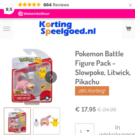
×
664
Reviews
9,5
Pokemon Battle
Figure Pack -
Slowpoke, Litwick,
Pikachu
28% Korting!
€ 17,95
€ 24,95
In
winkelwage