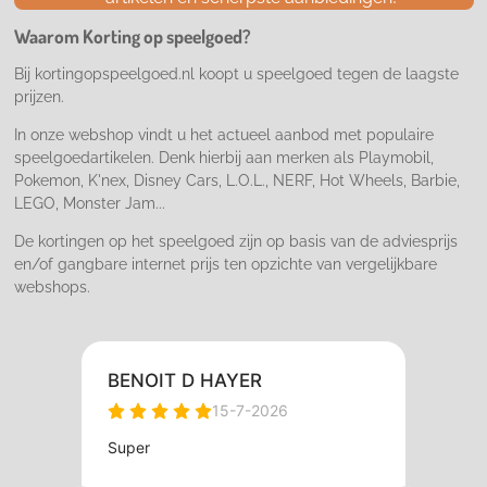
o
g
k
o
r
Waarom Korting op speelgoed?
k
a
m
Bij kortingopspeelgoed.nl koopt u speelgoed tegen de laagste
prijzen.
In onze webshop vindt u het actueel aanbod met populaire
speelgoedartikelen. Denk hierbij aan merken als Playmobil,
Pokemon, K'nex, Disney Cars, L.O.L., NERF, Hot Wheels, Barbie,
LEGO, Monster Jam...
De kortingen op het speelgoed zijn op basis van de adviesprijs
en/of gangbare internet prijs ten opzichte van vergelijkbare
webshops.