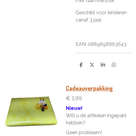
met raamvenster.
Geschikt voor kinderen
vanaf 3 jaar.
EAN: 0889698863643
D
D
S
D
e
e
h
e
l
e
a
l
e
l
r
e
n
e
n
Cadeauverpakking
€ 1,99
Nieuw!
Wilt u de artikelen ingepakt
hebben?
Geen probleem!