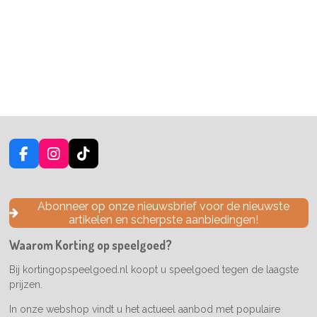
F
I
T
a
n
i
c
s
k
e
t
T
Abonneer op onze nieuwsbrief voor de nieuwste
b
a
o
artikelen en scherpste aanbiedingen!
o
g
k
o
r
Waarom Korting op speelgoed?
k
a
m
Bij kortingopspeelgoed.nl koopt u speelgoed tegen de laagste
prijzen.
In onze webshop vindt u het actueel aanbod met populaire