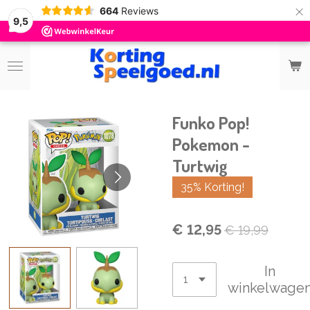
×
664
Reviews
9,5
Funko Pop!
Pokemon -
Turtwig
35% Korting!
€ 12,95
€ 19,99
In
winkelwage