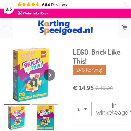
×
664
Reviews
9,5
LEGO: Brick Like
This!
25% Korting!
€ 14,95
€ 19,99
In
winkelwage