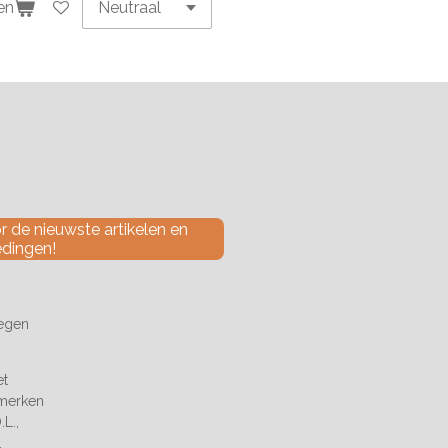
en
 de nieuwste artikelen en
edingen!
tegen
et
 merken
L.,
.