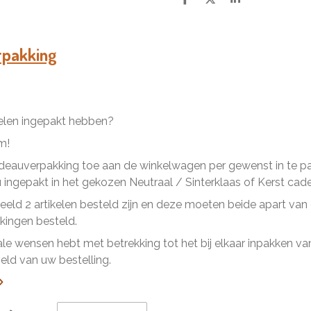
D
D
S
e
e
h
l
e
a
e
l
r
n
e
rpakking
kelen ingepakt hebben?
m!
eauverpakking toe aan de winkelwagen per gewenst in te pakk
ingepakt in het gekozen Neutraal / Sinterklaas of Kerst cad
beeld 2 artikelen besteld zijn en deze moeten beide apart va
ingen besteld.
ale wensen hebt met betrekking tot het bij elkaar inpakken van 
ld van uw bestelling.