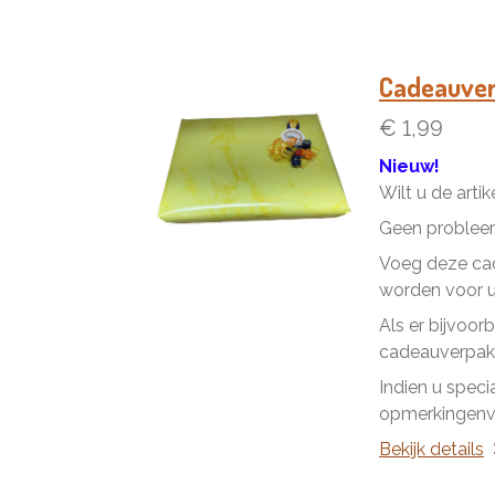
Cadeauve
€ 1,99
Nieuw!
Wilt u de arti
Geen problee
Voeg deze cad
worden voor u 
Als er bijvoor
cadeauverpakk
Indien u speci
opmerkingenve
Bekijk details