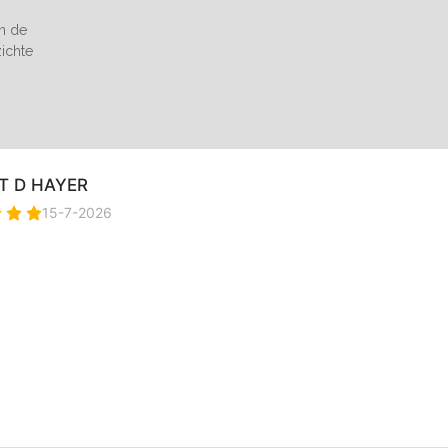
an de
zichte