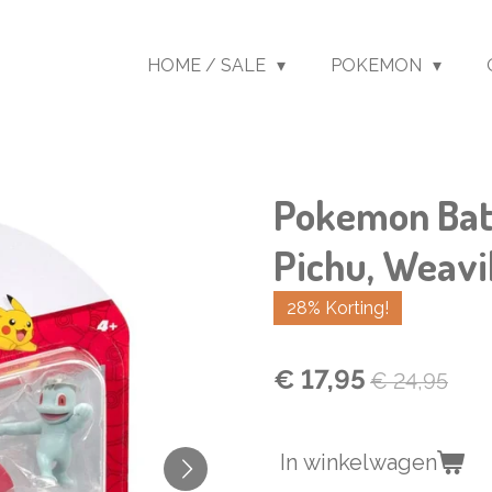
HOME / SALE
POKEMON
Pokemon Batt
Pichu, Weavi
28% Korting!
€ 17,95
€ 24,95
In winkelwagen