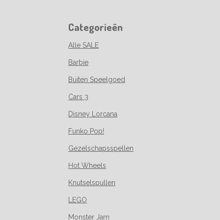
Categorieën
Alle SALE
Barbie
Buiten Speelgoed
Cars 3
Disney Lorcana
Funko Pop!
Gezelschapsspellen
Hot Wheels
Knutselspullen
LEGO
Monster Jam