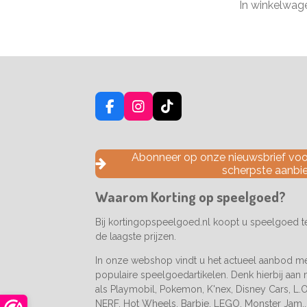
In winkelwag
F
I
T
a
n
i
c
s
k
e
t
T
Abonneer op onze nieuwsbrief voor
b
a
o
scherpste aanbi
o
g
k
o
r
Waarom Korting op speelgoed?
k
a
m
Bij kortingopspeelgoed.nl koopt u speelgoed 
de laagste prijzen.
In onze webshop vindt u het actueel aanbod m
populaire speelgoedartikelen. Denk hierbij aan
als Playmobil, Pokemon, K'nex, Disney Cars, L.O.
NERF, Hot Wheels, Barbie, LEGO, Monster Jam..