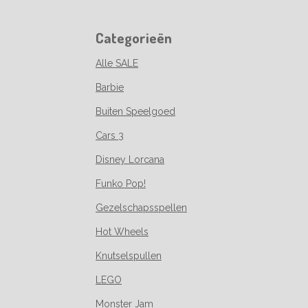
Categorieën
Alle SALE
Barbie
Buiten Speelgoed
Cars 3
Disney Lorcana
Funko Pop!
Gezelschapsspellen
Hot Wheels
Knutselspullen
LEGO
Monster Jam