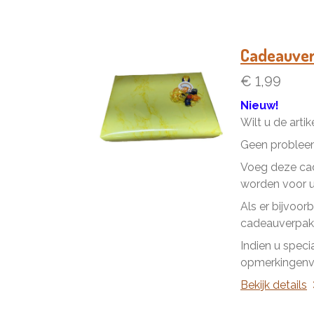
Cadeauve
€ 1,99
Nieuw!
Wilt u de arti
Geen problee
Voeg deze cad
worden voor u 
Als er bijvoor
cadeauverpakk
Indien u speci
opmerkingenve
Bekijk details