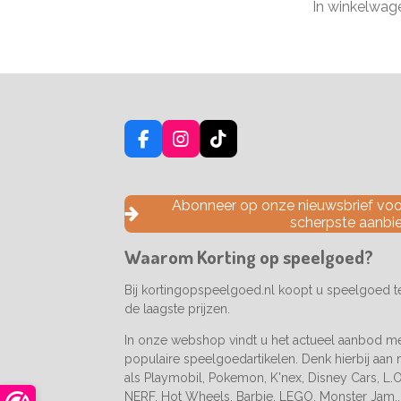
In winkelwag
F
I
T
a
n
i
c
s
k
e
t
T
Abonneer op onze nieuwsbrief voor
b
a
o
scherpste aanbi
o
g
k
o
r
Waarom Korting op speelgoed?
k
a
m
Bij kortingopspeelgoed.nl koopt u speelgoed 
de laagste prijzen.
In onze webshop vindt u het actueel aanbod m
populaire speelgoedartikelen. Denk hierbij aan
als Playmobil, Pokemon, K'nex, Disney Cars, L.O.
NERF, Hot Wheels, Barbie, LEGO, Monster Jam..