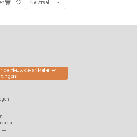
en
 de nieuwste artikelen en
edingen!
tegen
et
 merken
L.,
.