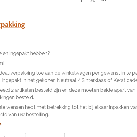
D
D
S
e
e
h
l
e
a
e
l
r
n
e
rpakking
kelen ingepakt hebben?
m!
eauverpakking toe aan de winkelwagen per gewenst in te pakk
ingepakt in het gekozen Neutraal / Sinterklaas of Kerst cad
beeld 2 artikelen besteld zijn en deze moeten beide apart va
ingen besteld.
ale wensen hebt met betrekking tot het bij elkaar inpakken van 
ld van uw bestelling.