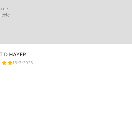
an de
zichte