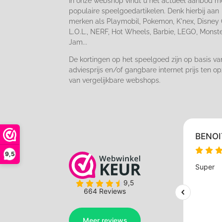
In onze webshop vindt u het actueel aanbod m
populaire speelgoedartikelen. Denk hierbij aan
merken als Playmobil, Pokemon, K'nex, Disney 
L.O.L., NERF, Hot Wheels, Barbie, LEGO, Monst
Jam...
De kortingen op het speelgoed zijn op basis va
adviesprijs en/of gangbare internet prijs ten op
van vergelijkbare webshops.
9,5