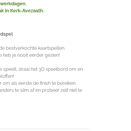
2 werkdagen.
ak in Kerk-Avezaath.
rdspel
de bestverkochte kaartspellen.
 heb je nooit eerder gezien!
 je speelt, draai het 3D speelbord om en
loffen!
 om als eerste de finish te bereiken.
nders te slim af en probeer zelf niet te