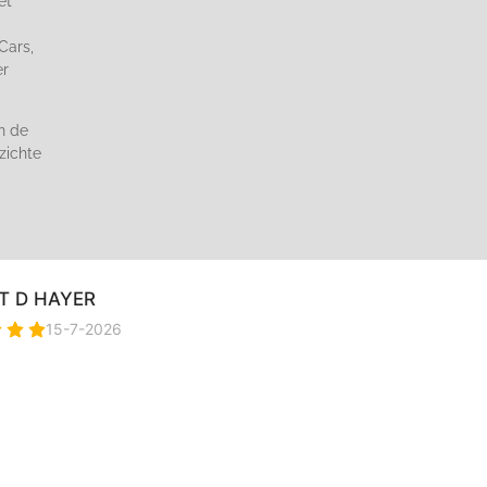
et
Cars,
er
n de
zichte