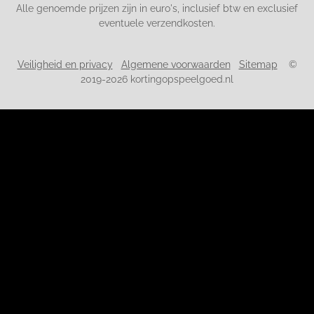
Alle genoemde prijzen zijn in euro's, inclusief btw en exclusief
eventuele verzendkosten.
Veiligheid en privacy
Algemene voorwaarden
Sitemap
©
2019-2026 kortingopspeelgoed.nl