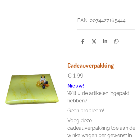
EAN:
0074427165444
D
D
S
D
e
e
h
e
l
e
a
l
e
l
r
e
n
e
n
Cadeauverpakking
€ 1,99
Nieuw!
Wilt u de artikelen ingepakt
hebben?
Geen probleem!
Voeg deze
cadeauverpakking toe aan de
winkelwagen per gewenst in