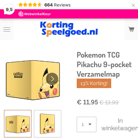
×
664
Reviews
9,5
Pokemon TCG
Pikachu 9-pocket
Verzamelmap
13% Korting!
€ 11,95
€ 13,99
In
winkelwage