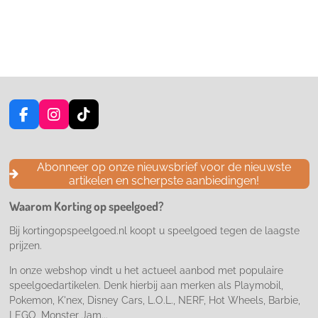
F
I
T
a
n
i
c
s
k
e
t
T
Abonneer op onze nieuwsbrief voor de nieuwste
b
a
o
artikelen en scherpste aanbiedingen!
o
g
k
o
r
Waarom Korting op speelgoed?
k
a
m
Bij kortingopspeelgoed.nl koopt u speelgoed tegen de laagste
prijzen.
In onze webshop vindt u het actueel aanbod met populaire
speelgoedartikelen. Denk hierbij aan merken als Playmobil,
Pokemon, K'nex, Disney Cars, L.O.L., NERF, Hot Wheels, Barbie,
LEGO, Monster Jam...