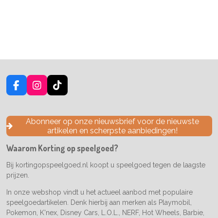
F
I
T
a
n
i
c
s
k
e
t
T
Abonneer op onze nieuwsbrief voor de nieuwste
b
a
o
artikelen en scherpste aanbiedingen!
o
g
k
o
r
Waarom Korting op speelgoed?
k
a
m
Bij kortingopspeelgoed.nl koopt u speelgoed tegen de laagste
prijzen.
In onze webshop vindt u het actueel aanbod met populaire
speelgoedartikelen. Denk hierbij aan merken als Playmobil,
Pokemon, K'nex, Disney Cars, L.O.L., NERF, Hot Wheels, Barbie,