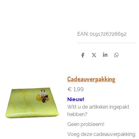
EAN: 0191726726692
D
D
S
D
e
e
h
e
l
e
a
l
e
l
r
e
n
e
n
Cadeauverpakking
€ 1,99
Nieuw!
Wilt u de artikelen ingepakt
hebben?
Geen probleem!
Voeg deze cadeauverpakking