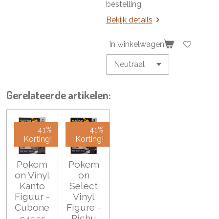
bestelling.
Bekijk details
In winkelwagen
Gerelateerde artikelen:
41%
41%
Korting!
Korting!
Pokem
Pokem
on Vinyl
on
Kanto
Select
Figuur -
Vinyl
Cubone
Figure -
Pichu