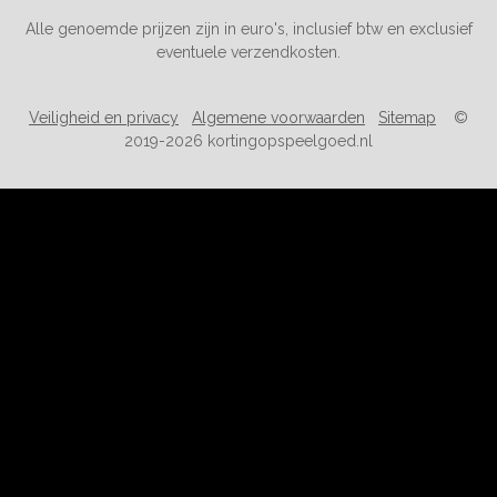
Alle genoemde prijzen zijn in euro's, inclusief btw en exclusief
eventuele verzendkosten.
Veiligheid en privacy
Algemene voorwaarden
Sitemap
©
2019-2026 kortingopspeelgoed.nl