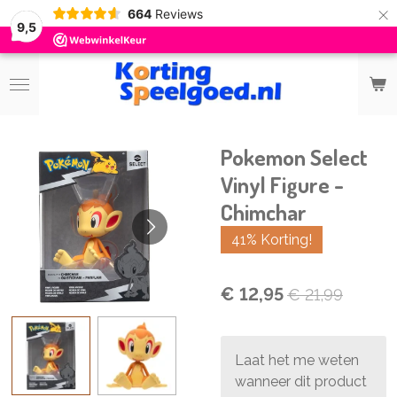
×
664
Reviews
9,5
Pokemon Select
Vinyl Figure -
Chimchar
41% Korting!
€ 12,95
€ 21,99
Laat het me weten
wanneer dit product