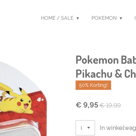
HOME / SALE
POKEMON
Pokemon Batt
Pikachu & Ch
50% Korting!
€ 9,95
€ 19,99
In winkelwa