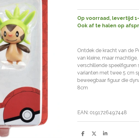
Op voorraad, levertijd 
Ook af te halen op afsp
Ontdek de kracht van de P
van kleine, maar machtige, 
verschillende speelfiguren s
varianten met twee 5 cm s
beweegbaar figuur die dy
8cm
EAN: 0191726497448
D
D
S