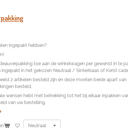
e
e
h
l
e
a
e
l
r
n
e
rpakking
kelen ingepakt hebben?
m!
eauverpakking toe aan de winkelwagen per gewenst in te pakk
ingepakt in het gekozen Neutraal / Sinterklaas of Kerst cad
beeld 2 artikelen besteld zijn en deze moeten beide apart va
ingen besteld.
ale wensen hebt met betrekking tot het bij elkaar inpakken van 
ld van uw bestelling.
en