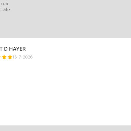
an de
zichte