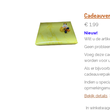
Cadeauve
€ 1,99
Nieuw!
Wilt u de arti
Geen problee
Voeg deze cad
worden voor u 
Als er bijvoor
cadeauverpakk
Indien u speci
opmerkingenve
Bekijk details
In winkelwag