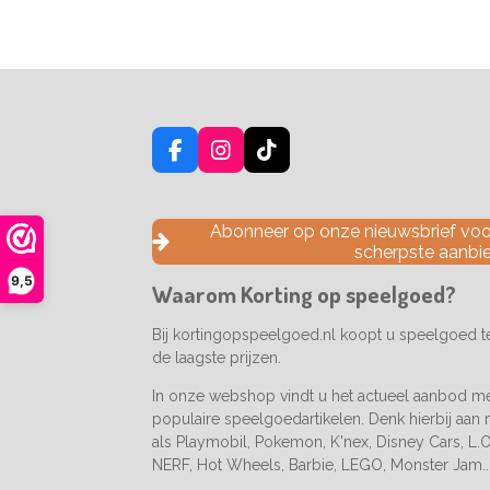
F
I
T
a
n
i
c
s
k
e
t
T
Abonneer op onze nieuwsbrief voor
b
a
o
scherpste aanbi
o
g
k
9,5
o
r
Waarom Korting op speelgoed?
k
a
m
Bij kortingopspeelgoed.nl koopt u speelgoed 
de laagste prijzen.
In onze webshop vindt u het actueel aanbod m
populaire speelgoedartikelen. Denk hierbij aan
als Playmobil, Pokemon, K'nex, Disney Cars, L.O.
NERF, Hot Wheels, Barbie, LEGO, Monster Jam..