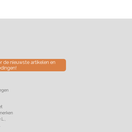
 de nieuwste artikelen en
edingen!
tegen
et
 merken
L.,
.