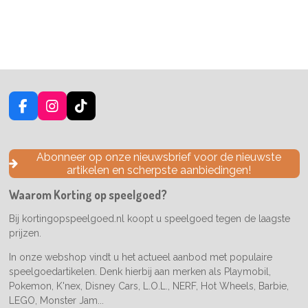
F
I
T
a
n
i
c
s
k
e
t
T
Abonneer op onze nieuwsbrief voor de nieuwste
b
a
o
artikelen en scherpste aanbiedingen!
o
g
k
o
r
Waarom Korting op speelgoed?
k
a
m
Bij kortingopspeelgoed.nl koopt u speelgoed tegen de laagste
prijzen.
In onze webshop vindt u het actueel aanbod met populaire
speelgoedartikelen. Denk hierbij aan merken als Playmobil,
Pokemon, K'nex, Disney Cars, L.O.L., NERF, Hot Wheels, Barbie,
LEGO, Monster Jam...