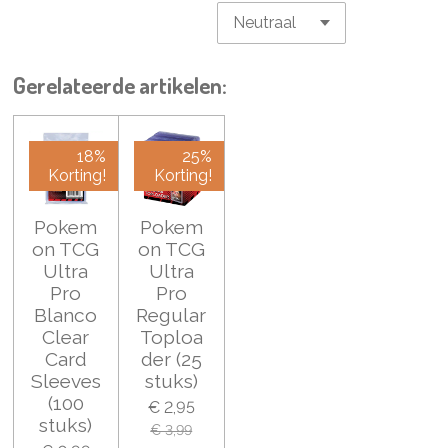
Gerelateerde artikelen:
18%
25%
Korting!
Korting!
Pokem
Pokem
on TCG
on TCG
Ultra
Ultra
Pro
Pro
Blanco
Regular
Clear
Toploa
Card
der (25
Sleeves
stuks)
(100
€ 2,95
stuks)
€ 3,99