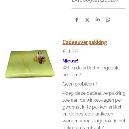
EAN:
6096213260267
D
D
S
D
e
e
h
e
l
e
a
l
e
l
r
e
n
e
n
Cadeauverpakking
€ 1,99
Nieuw!
Wilt u de artikelen ingepakt
hebben?
Geen probleem!
Voeg deze cadeauverpakking
toe aan de winkelwagen per
gewenst in te pakken artikel
en de bestelde artikelen
worden voor u ingepakt in het
gekozen Neutraal /