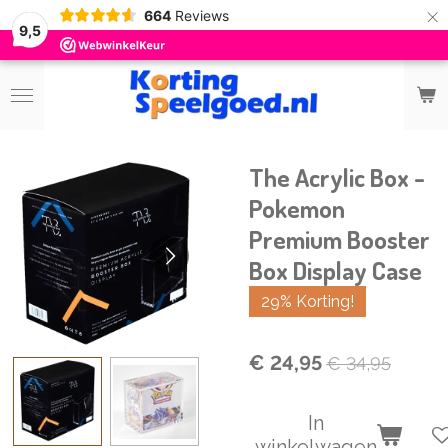
×
664
Reviews
9,5
The Acrylic Box -
Pokemon
Premium Booster
Box Display Case
29% Korting!
€ 24,95
€ 34,95
In
winkelwagen