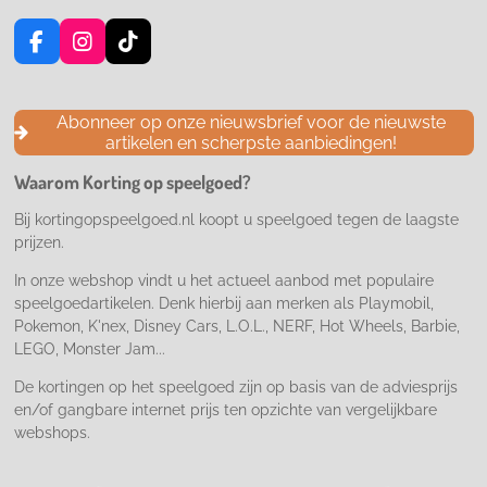
F
I
T
a
n
i
c
s
k
e
t
T
Abonneer op onze nieuwsbrief voor de nieuwste
b
a
o
artikelen en scherpste aanbiedingen!
o
g
k
o
r
Waarom Korting op speelgoed?
k
a
m
Bij kortingopspeelgoed.nl koopt u speelgoed tegen de laagste
prijzen.
In onze webshop vindt u het actueel aanbod met populaire
speelgoedartikelen. Denk hierbij aan merken als Playmobil,
Pokemon, K'nex, Disney Cars, L.O.L., NERF, Hot Wheels, Barbie,
LEGO, Monster Jam...
De kortingen op het speelgoed zijn op basis van de adviesprijs
en/of gangbare internet prijs ten opzichte van vergelijkbare
webshops.