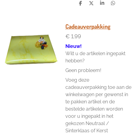
D
D
S
D
e
e
h
e
l
e
a
l
e
l
r
e
n
e
n
Cadeauverpakking
€ 1,99
Nieuw!
Wilt u de artikelen ingepakt
hebben?
Geen probleem!
Voeg deze
cadeauverpakking toe aan de
winkelwagen per gewenst in
te pakken artikel en de
bestelde artikelen worden
voor u ingepakt in het
gekozen Neutraal /
Sinterklaas of Kerst