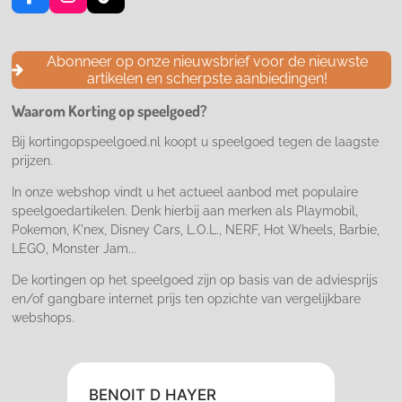
F
I
T
a
n
i
c
s
k
e
t
T
Abonneer op onze nieuwsbrief voor de nieuwste
b
a
o
artikelen en scherpste aanbiedingen!
o
g
k
o
r
Waarom Korting op speelgoed?
k
a
m
Bij kortingopspeelgoed.nl koopt u speelgoed tegen de laagste
prijzen.
In onze webshop vindt u het actueel aanbod met populaire
speelgoedartikelen. Denk hierbij aan merken als Playmobil,
Pokemon, K'nex, Disney Cars, L.O.L., NERF, Hot Wheels, Barbie,
LEGO, Monster Jam...
De kortingen op het speelgoed zijn op basis van de adviesprijs
en/of gangbare internet prijs ten opzichte van vergelijkbare
webshops.