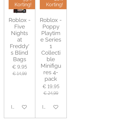
Korting!
Korting!
Roblox -
Roblox -
Five
Poppy
Nights
Playtim
at
e Series
Freddy'
1
s Blind
Collecti
Bags
ble
Minifigu
€ 9,95
res 4-
€ 14,99
pack
€ 19,95
€ 24,99
In winkelwagen
In winkelwagen