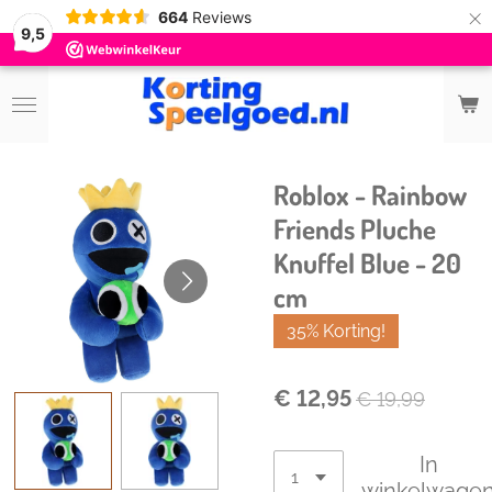
×
664
Reviews
9,5
Roblox - Rainbow
Friends Pluche
Knuffel Blue - 20
cm
35% Korting!
€ 12,95
€ 19,99
In
winkelwage