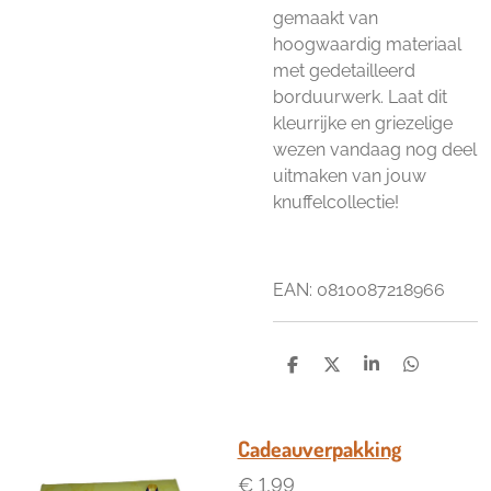
gemaakt van
hoogwaardig materiaal
met gedetailleerd
borduurwerk. Laat dit
kleurrijke en griezelige
wezen vandaag nog deel
uitmaken van jouw
knuffelcollectie!
EAN: 0810087218966
D
D
S
D
e
e
h
e
l
e
a
l
e
l
r
e
n
e
n
Cadeauverpakking
€ 1,99