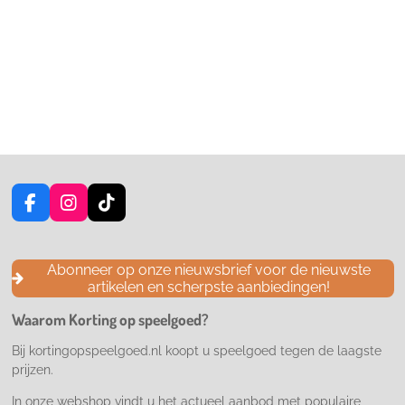
F
I
T
a
n
i
c
s
k
e
t
T
Abonneer op onze nieuwsbrief voor de nieuwste
b
a
o
artikelen en scherpste aanbiedingen!
o
g
k
o
r
Waarom Korting op speelgoed?
k
a
m
Bij kortingopspeelgoed.nl koopt u speelgoed tegen de laagste
prijzen.
In onze webshop vindt u het actueel aanbod met populaire