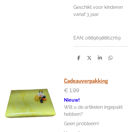
Geschikt voor kinderen
vanaf 3 jaar.
EAN: 0889698862769
D
D
S
D
e
e
h
e
l
e
a
l
e
l
r
e
n
e
n
Cadeauverpakking
€ 1,99
Nieuw!
Wilt u de artikelen ingepakt
hebben?
Geen probleem!