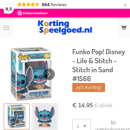
×
664
Reviews
9,5
Funko Pop! Disney
- Lilo & Stitch -
Stitch in Sand
#1566
25% Korting!
€ 14,95
€ 19,99
In
winkelwage