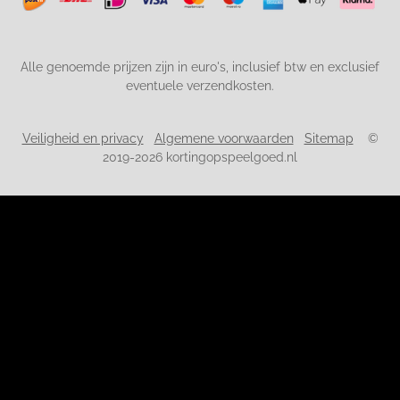
Alle genoemde prijzen zijn in euro's, inclusief btw en exclusief
eventuele verzendkosten.
Veiligheid en privacy
Algemene voorwaarden
Sitemap
©
2019-2026 kortingopspeelgoed.nl