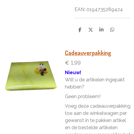
EAN: 0194735289424
D
D
S
D
e
e
h
e
l
e
a
l
e
l
r
e
n
e
n
Cadeauverpakking
€ 1,99
Nieuw!
Wilt u de artikelen ingepakt
hebben?
Geen probleem!
Voeg deze cadeauverpakking
toe aan de winkelwagen per
gewenst in te pakken artikel
en de bestelde artikelen