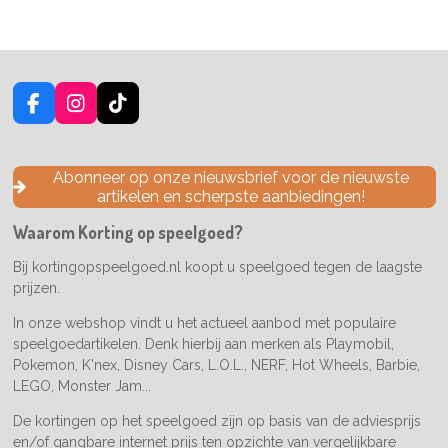
F
I
T
a
n
i
c
s
k
e
t
T
Abonneer op onze nieuwsbrief voor de nieuwste
b
a
o
artikelen en scherpste aanbiedingen!
o
g
k
o
r
Waarom Korting op speelgoed?
k
a
m
Bij kortingopspeelgoed.nl koopt u speelgoed tegen de laagste
prijzen.
In onze webshop vindt u het actueel aanbod met populaire
speelgoedartikelen. Denk hierbij aan merken als Playmobil,
Pokemon, K'nex, Disney Cars, L.O.L., NERF, Hot Wheels, Barbie,
LEGO, Monster Jam...
De kortingen op het speelgoed zijn op basis van de adviesprijs
en/of gangbare internet prijs ten opzichte van vergelijkbare