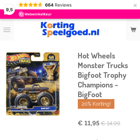
×
664
Reviews
9,5
Hot Wheels
Monster Trucks
Bigfoot Trophy
Champions -
BigFoot
20% Korting!
€ 11,95
€ 14,99