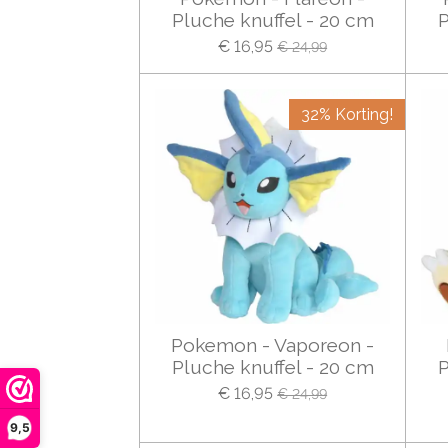
Pluche knuffel - 20 cm
P
€ 16,95
€ 24,99
32% Korting!
Pokemon - Vaporeon -
Pluche knuffel - 20 cm
P
€ 16,95
€ 24,99
9,5