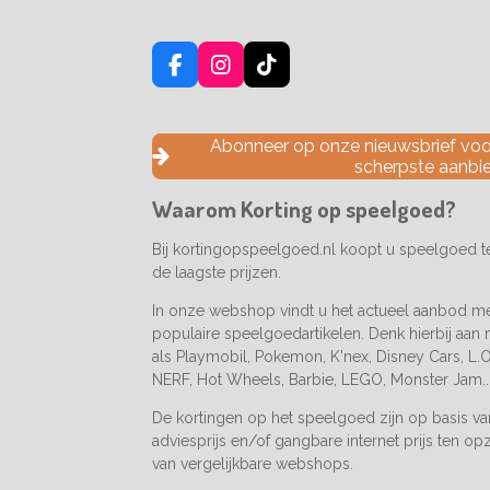
F
I
T
a
n
i
c
s
k
e
t
T
Abonneer op onze nieuwsbrief voor
b
a
o
scherpste aanbi
o
g
k
o
r
Waarom Korting op speelgoed?
k
a
m
Bij kortingopspeelgoed.nl koopt u speelgoed 
de laagste prijzen.
In onze webshop vindt u het actueel aanbod m
populaire speelgoedartikelen. Denk hierbij aan
als Playmobil, Pokemon, K'nex, Disney Cars, L.O.
NERF, Hot Wheels, Barbie, LEGO, Monster Jam..
De kortingen op het speelgoed zijn op basis v
adviesprijs en/of gangbare internet prijs ten op
van vergelijkbare webshops.