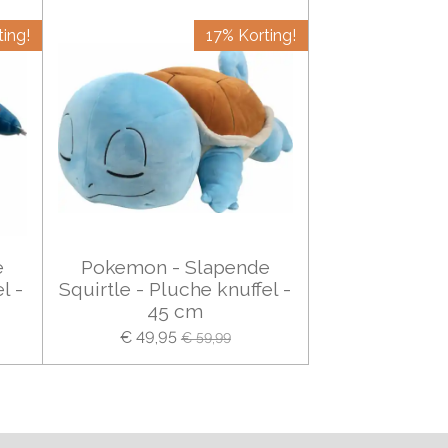
ing!
17% Korting!
e
Pokemon - Slapende
l -
Squirtle - Pluche knuffel -
45 cm
€ 49,95
€ 59,99