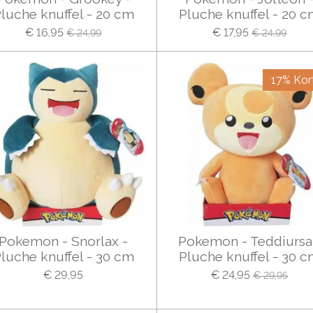
luche knuffel - 20 cm
Pluche knuffel - 20 
€ 16,95
€ 17,95
€ 24,99
€ 24,99
17% Kort
Pokemon - Snorlax -
Pokemon - Teddiursa
luche knuffel - 30 cm
Pluche knuffel - 30 
€ 29,95
€ 24,95
€ 29,95