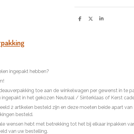
D
D
S
e
e
h
l
e
a
e
l
r
n
e
rpakking
kelen ingepakt hebben?
m!
eauverpakking toe aan de winkelwagen per gewenst in te pakk
ingepakt in het gekozen Neutraal / Sinterklaas of Kerst cad
beeld 2 artikelen besteld zijn en deze moeten beide apart va
ingen besteld.
ale wensen hebt met betrekking tot het bij elkaar inpakken van 
ld van uw bestelling.