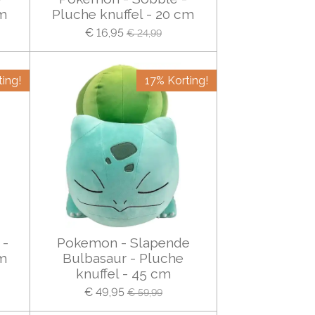
cm
Pluche knuffel - 20 cm
€ 16,95
€ 24,99
ing!
17% Korting!
 -
Pokemon - Slapende
cm
Bulbasaur - Pluche
knuffel - 45 cm
€ 49,95
€ 59,99