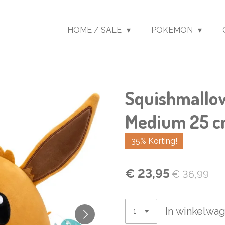
HOME / SALE
POKEMON
Squishmallo
Medium 25 
35% Korting!
€ 23,95
€ 36,99
In winkelwa