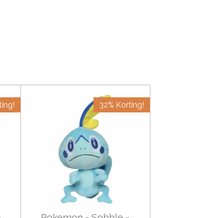
ing!
32% Korting!
-
Pokemon - Sobble -