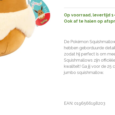
Op voorraad, levertijd 
Ook af te halen op afsp
De Pokémon Squishmallows
hebben geborduurde details
zodat hij perfect is om me
Squishmallows zijn offici
kwaliteit! Ga jij voor de 
jumbo squishmallow.
EAN: 0196566198203