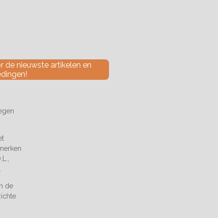
 de nieuwste artikelen en
edingen!
tegen
et
 merken
L.,
.
an de
zichte