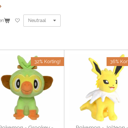
en
32% Korting!
36% Kort
Pokemon - Grookey -
Pokemon - Jolteon 