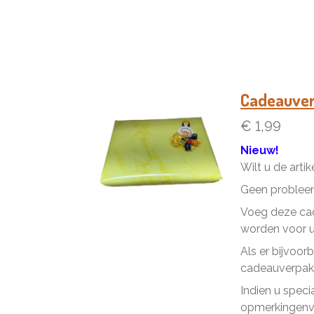
Cadeauve
€ 1,99
Nieuw!
Wilt u de arti
Geen problee
Voeg deze cad
worden voor u 
Als er bijvoor
cadeauverpakk
Indien u speci
opmerkingenve