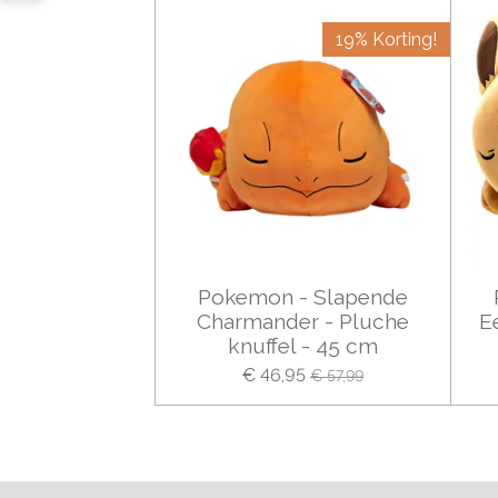
19% Korting!
Pokemon - Slapende
Charmander - Pluche
E
knuffel - 45 cm
€ 46,95
€ 57,99