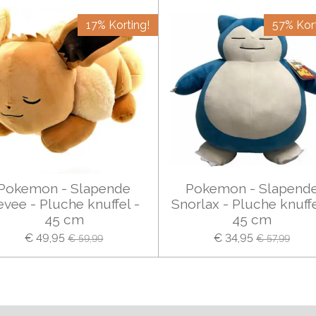
17% Korting!
57% Kort
Pokemon - Slapende
Pokemon - Slapend
evee - Pluche knuffel -
Snorlax - Pluche knuffe
45 cm
45 cm
€ 49,95
€ 34,95
€ 59,99
€ 57,99