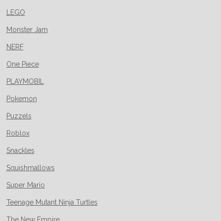
LEGO
Monster Jam
NERF
One Piece
PLAYMOBIL
Pokemon
Puzzels
Roblox
Snackles
Squishmallows
Super Mario
Teenage Mutant Ninja Turtles
The New Empire