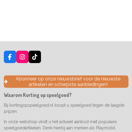
F
I
T
a
n
i
c
s
k
e
t
T
Abonneer op onze nieuwsbrief voor de nieuwste
b
a
o
artikelen en scherpste aanbiedingen!
o
g
k
o
r
Waarom Korting op speelgoed?
k
a
m
Bij kortingopspeelgoed.nl koopt u speelgoed tegen de laagste
prijzen.
In onze webshop vindt u het actueel aanbod met populaire
speelgoedartikelen. Denk hierbij aan merken als Playmobil,