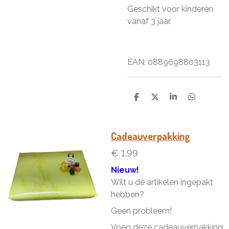
Geschikt voor kinderen
vanaf 3 jaar.
EAN: 0889698803113
D
D
S
D
e
e
h
e
l
e
a
l
e
l
r
e
n
e
n
Cadeauverpakking
€ 1,99
Nieuw!
Wilt u de artikelen ingepakt
hebben?
Geen probleem!
Voeg deze cadeauverpakking