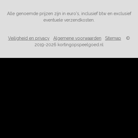
Alle genoemde prijzen zijn in euro's, inclusief btw en exclusief
eventuele verzendkosten.
Veiligheid en privacy
Algemene voorwaarden
Sitemap
©
2019-2026 kortingopspeelgoed.nl