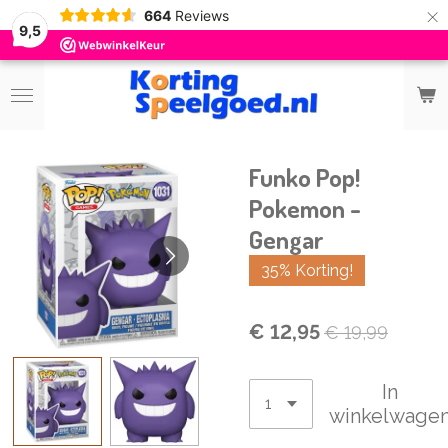
×
664
Reviews
9,5
Funko Pop!
Pokemon -
Gengar
35% Korting!
€ 12,95
€ 19,99
In
winkelwage